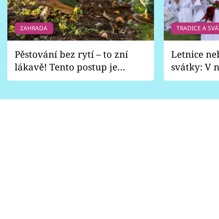
ZAHRADA
TRADICE A SVÁ
Pěstování bez rytí – to zní
Letnice ne
lákavě! Tento postup je
svátky: V n
vhodný jen pro některé
pondělí z
zahrady