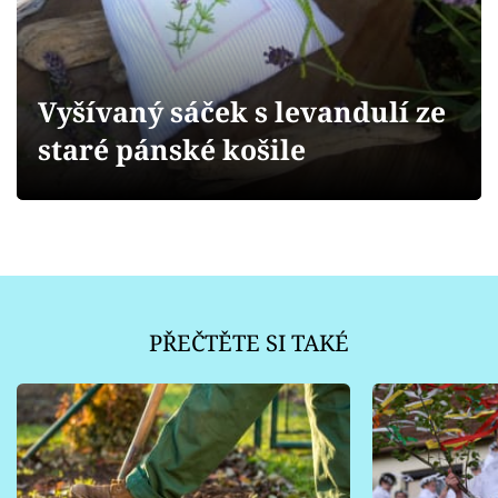
Sledujte prima+
Přihlášení
Vyšívaný sáček s levandulí ze
staré pánské košile
Sledujte nás
PŘEČTĚTE SI TAKÉ