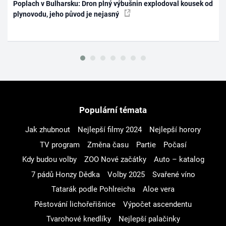
Poplach v Bulharsku: Dron plný výbušnin explodoval kousek od
plynovodu, jeho původ je nejasný
Populární témata
Jak zhubnout
Nejlepší filmy 2024
Nejlepší horory
TV program
Změna času
Partie
Počasí
Kdy budou volby
ZOO Nové začátky
Auto – katalog
7 pádů Honzy Dědka
Volby 2025
Svařené víno
Tatarák podle Pohlreicha
Aloe vera
Pěstování lichořeřišnice
Výpočet ascendentu
Tvarohové knedlíky
Nejlepší palačinky