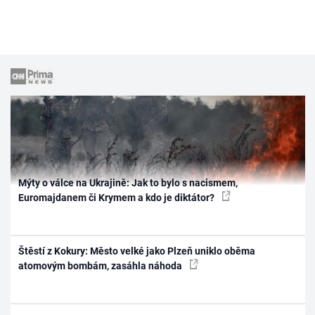
Mýty o válce na Ukrajině: Jak to bylo s nacismem,
Euromajdanem či Krymem a kdo je diktátor?
Štěstí z Kokury: Město velké jako Plzeň uniklo oběma
atomovým bombám, zasáhla náhoda