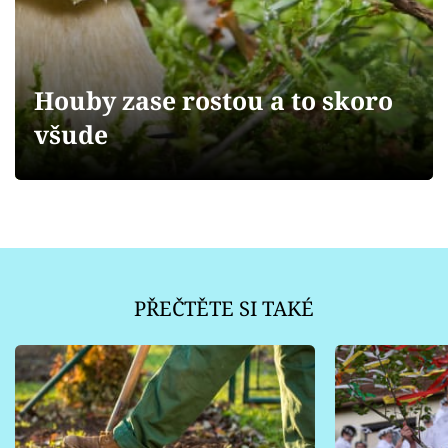
Sledujte prima+
Přihlášení
Houby zase rostou a to skoro
všude
Sledujte nás
PŘEČTĚTE SI TAKÉ