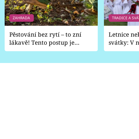
ZAHRADA
TRADICE A SVÁ
Pěstování bez rytí – to zní
Letnice ne
lákavě! Tento postup je
svátky: V n
vhodný jen pro některé
pondělí z
zahrady