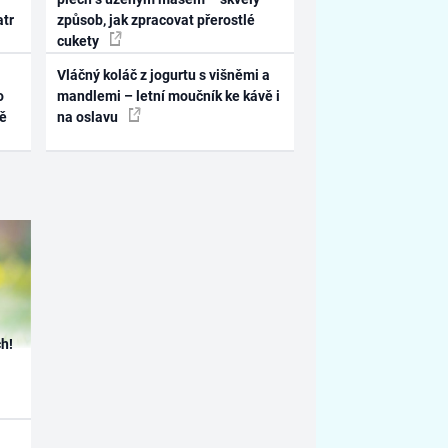
atr
způsob, jak zpracovat přerostlé
cukety
Vláčný koláč z jogurtu s višněmi a
o
mandlemi – letní moučník ke kávě i
ně
na oslavu
h!