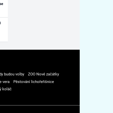
se
é
dy budou volby
ZOO Nové začátky
e vera
Pěstování lichořeřišnice
ý koláč