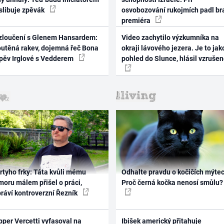
 slibuje zpěvák
osvobozování rukojmích padl br
premiéra
zloučení s Glenem Hansardem:
Video zachytilo výzkumníka na
outěná rakev, dojemná řeč Bona
okraji lávového jezera. Je to jak
zpěv Irglové s Vedderem
pohled do Slunce, hlásil vzruše
rtyho frky: Táta kvůli mému
Odhalte pravdu o kočičích mýtec
oru málem přišel o práci,
Proč černá kočka nenosí smůlu?
práví kontroverzní Řezník
per Vercetti vyfasoval na
Ibišek americký přitahuje