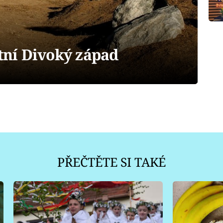
stní Divoký západ
PŘEČTĚTE SI TAKÉ