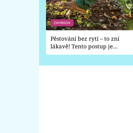
ZAHRADA
Pěstování bez rytí – to zní
lákavě! Tento postup je
vhodný jen pro některé
zahrady