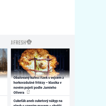
Obalovaný kuřecí řízek s vejcem z
horkovzdušné fritézy – klasika v
novém pojetí podle Jamieho
Olivera
Cukeťák aneb cuketový nákyp na
plech s uzeným masem – skvělý