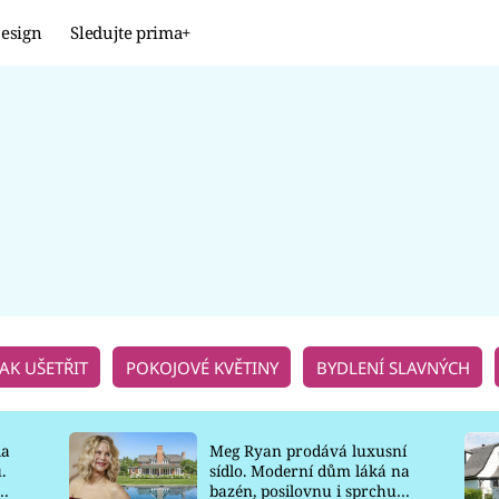
esign
Sledujte prima+
Design
TRENDY
JAK NA TO
PROMĚNY
NAŠE TIPY
JAK UŠETŘIT
POKOJOVÉ KVĚTINY
BYDLENÍ SLAVNÝCH
la
Meg Ryan prodává luxusní
.
sídlo. Moderní dům láká na
o
bazén, posilovnu i sprchu