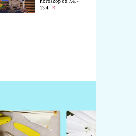
horoskop od 7.4. -
13.4.