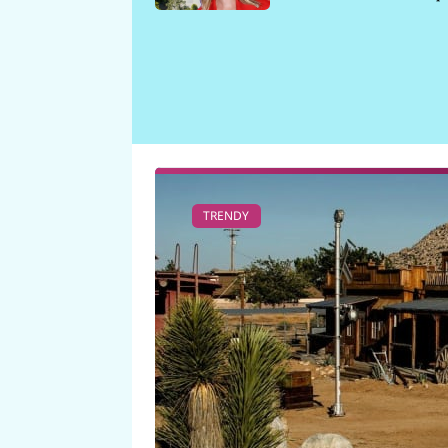
požáru
TRENDY