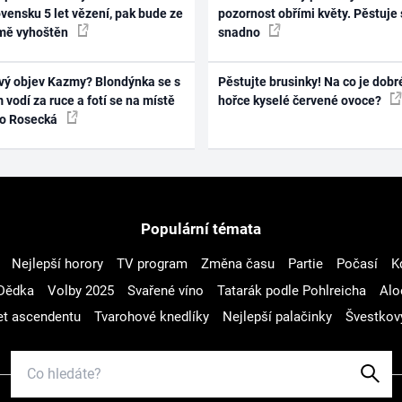
vensku 5 let vězení, pak bude ze
pozornost obřími květy. Pěstuje 
mě vyhoštěn
snadno
vý objev Kazmy? Blondýnka se s
Pěstujte brusinky! Na co je dobr
 vodí za ruce a fotí se na místě
hořce kyselé červené ovoce?
ko Rosecká
Populární témata
Nejlepší horory
TV program
Změna času
Partie
Počasí
K
Dědka
Volby 2025
Svařené víno
Tatarák podle Pohlreicha
Alo
t ascendentu
Tvarohové knedlíky
Nejlepší palačinky
Švestkov