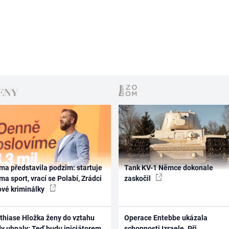
ma představila podzim: startuje
Tank KV-1 Němce dokonale
ma sport, vrací se Polabí, Zrádci
zaskočil
ové kriminálky
thiase Hložka ženy do vztahu
Operace Entebbe ukázala
dy uhnaly: Teď budu iniciátorem
schopnosti Izraele. Při