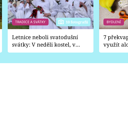
TRADICE A SVÁTKY
BYDLENÍ
10 fotografií
Letnice neboli svatodušní
7 překva
svátky: V neděli kostel, v
využít al
pondělí zábava
Nabrousí
nádobí