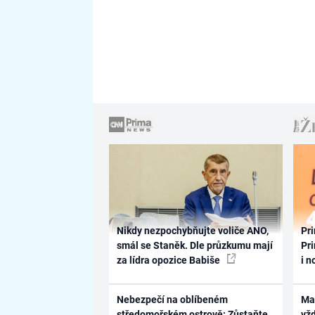
Nikdy nezpochybňujte voliče ANO,
Pri
smál se Staněk. Dle průzkumu mají
Pri
za lídra opozice Babiše
i n
Nebezpečí na oblíbeném
Ma
středomořském ostrově: Zůstaňte
vž