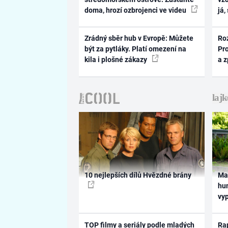
doma, hrozí ozbrojenci ve videu
já,
Zrádný sběr hub v Evropě: Můžete
Ro
být za pytláky. Platí omezení na
Pr
kila i plošné zákazy
a 
10 nejlepších dílů Hvězdné brány
Ma
hum
vy
TOP filmy a seriály podle mladých
Rap