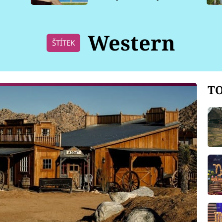
pro psy
Western
ŠTÍTEK
TO