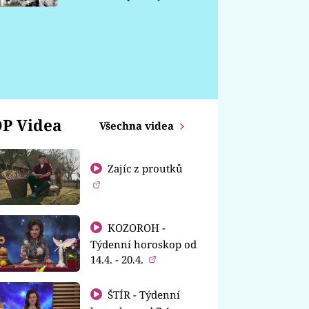
chátrá
P Videa
Všechna videa
Zajíc z proutků
KOZOROH -
Týdenní horoskop od
14.4. - 20.4.
ŠTÍR - Týdenní