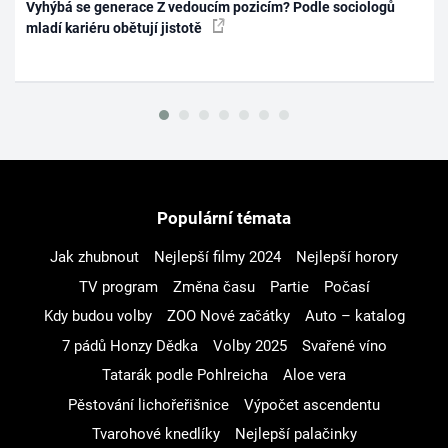
Vyhýbá se generace Z vedoucím pozicím? Podle sociologů
mladí kariéru obětují jistotě
Populární témata
Jak zhubnout
Nejlepší filmy 2024
Nejlepší horory
TV program
Změna času
Partie
Počasí
Kdy budou volby
ZOO Nové začátky
Auto – katalog
7 pádů Honzy Dědka
Volby 2025
Svařené víno
Tatarák podle Pohlreicha
Aloe vera
Pěstování lichořeřišnice
Výpočet ascendentu
Tvarohové knedlíky
Nejlepší palačinky