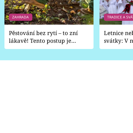
ZAHRADA
TRADICE A SVÁ
Pěstování bez rytí – to zní
Letnice ne
lákavě! Tento postup je
svátky: V n
vhodný jen pro některé
pondělí z
zahrady