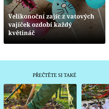
Sledujte prima+
Velikonoční zajíc z vatových
Přihlášení
vajíček ozdobí každý
květináč
Sledujte nás
PŘEČTĚTE SI TAKÉ