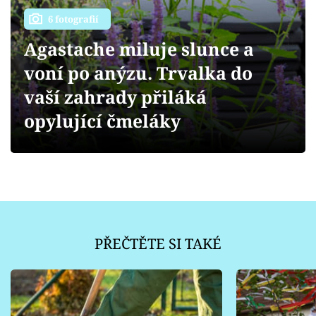
Sledujte prima+
6 fotografií
Přihlášení
Agastache miluje slunce a
voní po anýzu. Trvalka do
vaší zahrady přiláká
Sledujte nás
opylující čmeláky
PŘEČTĚTE SI TAKÉ