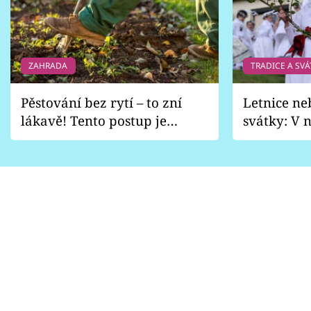
ZAHRADA
TRADICE A SVÁ
Pěstování bez rytí – to zní
Letnice ne
lákavě! Tento postup je
svátky: V n
vhodný jen pro některé
pondělí z
zahrady