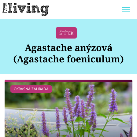
Trendy:
JAK UŠETŘIT
POKOJOVÉ KVĚTINY
ŠTÍTEK
BYDLENÍ SLAVNÝCH
ZAHRADA
Agastache anýzová
(Agastache foeniculum)
Témata
OKRASNÁ ZAHRADA
Bydlení
Zahrada
Design