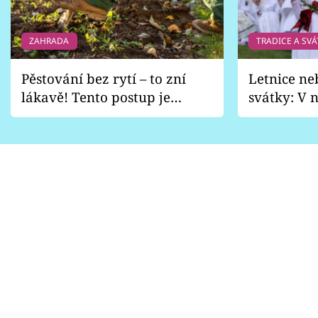
ZAHRADA
TRADICE A SVÁ
Pěstování bez rytí – to zní
Letnice ne
lákavě! Tento postup je
svátky: V n
vhodný jen pro některé
pondělí z
zahrady