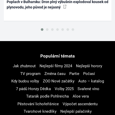
Poplach v Bulharsku: Dron plný výbušnin explodoval kousek od
plynovodu, jeho původ je nejasný
Populární témata
Jak zhubnout
Nejlepší filmy 2024
Nejlepší horory
TV program
Změna času
Partie
Počasí
Kdy budou volby
ZOO Nové začátky
Auto – katalog
7 pádů Honzy Dědka
Volby 2025
Svařené víno
Tatarák podle Pohlreicha
Aloe vera
Pěstování lichořeřišnice
Výpočet ascendentu
Tvarohové knedlíky
Nejlepší palačinky