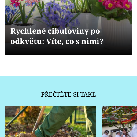
Sledujte prima+
Přihlášení
Rychlené cibuloviny po
odkvětu: Víte, co s nimi?
Sledujte nás
PŘEČTĚTE SI TAKÉ