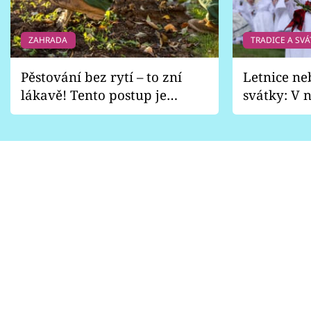
ZAHRADA
TRADICE A SVÁ
Pěstování bez rytí – to zní
Letnice ne
lákavě! Tento postup je
svátky: V n
vhodný jen pro některé
pondělí z
zahrady