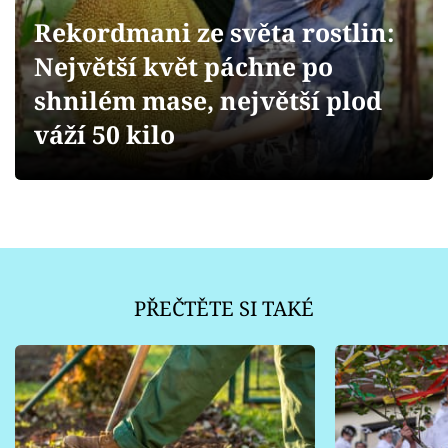
Sledujte prima+
Rekordmani ze světa rostlin:
Největší květ páchne po
Přihlášení
shnilém mase, největší plod
váží 50 kilo
Sledujte nás
PŘEČTĚTE SI TAKÉ