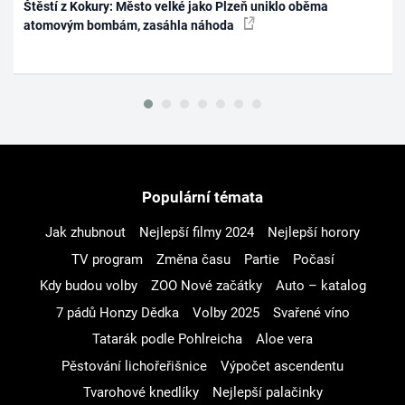
Štěstí z Kokury: Město velké jako Plzeň uniklo oběma
atomovým bombám, zasáhla náhoda
Populární témata
Jak zhubnout
Nejlepší filmy 2024
Nejlepší horory
TV program
Změna času
Partie
Počasí
Kdy budou volby
ZOO Nové začátky
Auto – katalog
7 pádů Honzy Dědka
Volby 2025
Svařené víno
Tatarák podle Pohlreicha
Aloe vera
Pěstování lichořeřišnice
Výpočet ascendentu
Tvarohové knedlíky
Nejlepší palačinky