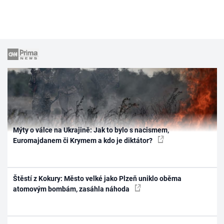
Mýty o válce na Ukrajině: Jak to bylo s nacismem,
Euromajdanem či Krymem a kdo je diktátor?
Štěstí z Kokury: Město velké jako Plzeň uniklo oběma
atomovým bombám, zasáhla náhoda