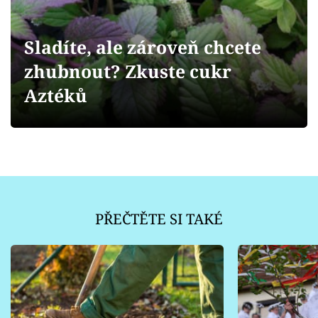
Sledujte prima+
Sladíte, ale zároveň chcete
Přihlášení
zhubnout? Zkuste cukr
Aztéků
Sledujte nás
PŘEČTĚTE SI TAKÉ