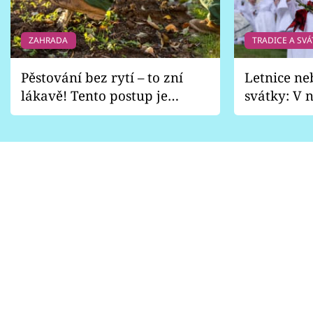
ZAHRADA
TRADICE A SVÁ
Pěstování bez rytí – to zní
Letnice ne
lákavě! Tento postup je
svátky: V n
vhodný jen pro některé
pondělí z
zahrady