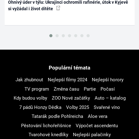
Ohnivý úder v týlu: Ukrajinci ochromili rafinérie, útok v Kyjevě
si vyžádal i život dítěte
Populární témata
Jak zhubnout
Nejlepší filmy 2024
Nejlepší horory
TV program
Změna času
Partie
Počasí
Kdy budou volby
ZOO Nové začátky
Auto – katalog
7 pádů Honzy Dědka
Volby 2025
Svařené víno
Tatarák podle Pohlreicha
Aloe vera
Pěstování lichořeřišnice
Výpočet ascendentu
Tvarohové knedlíky
Nejlepší palačinky