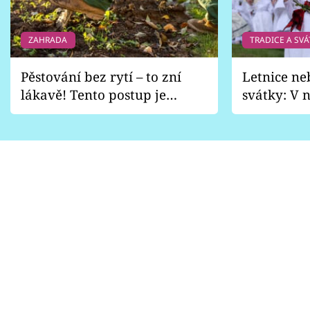
ZAHRADA
TRADICE A SVÁ
Pěstování bez rytí – to zní
Letnice ne
lákavě! Tento postup je
svátky: V n
vhodný jen pro některé
pondělí z
zahrady