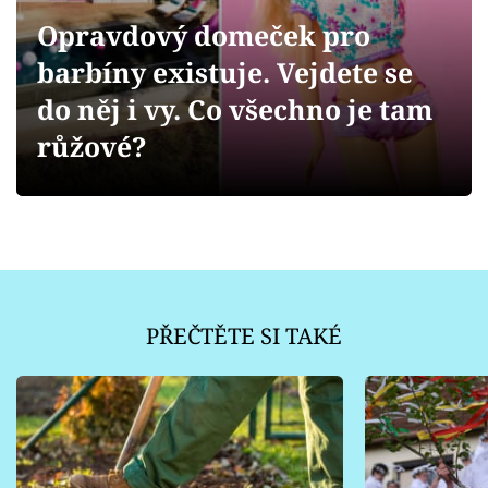
Sledujte prima+
Opravdový domeček pro
barbíny existuje. Vejdete se
Přihlášení
do něj i vy. Co všechno je tam
růžové?
Sledujte nás
PŘEČTĚTE SI TAKÉ