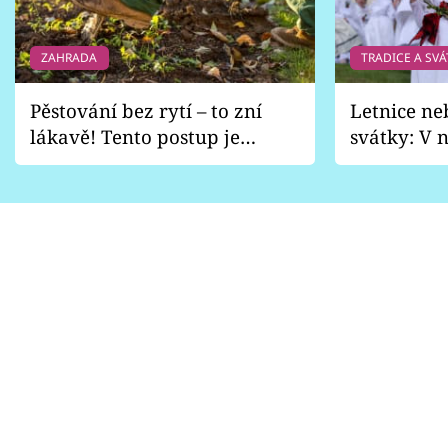
ZAHRADA
TRADICE A SVÁ
Pěstování bez rytí – to zní
Letnice ne
lákavě! Tento postup je
svátky: V n
vhodný jen pro některé
pondělí z
zahrady