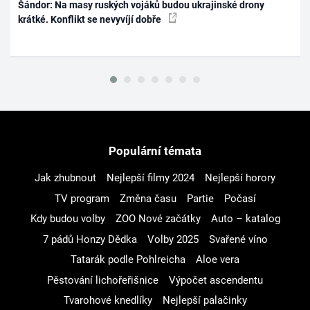
Šándor: Na masy ruských vojáků budou ukrajinské drony
krátké. Konflikt se nevyvíjí dobře
Populární témata
Jak zhubnout
Nejlepší filmy 2024
Nejlepší horory
TV program
Změna času
Partie
Počasí
Kdy budou volby
ZOO Nové začátky
Auto – katalog
7 pádů Honzy Dědka
Volby 2025
Svařené víno
Tatarák podle Pohlreicha
Aloe vera
Pěstování lichořeřišnice
Výpočet ascendentu
Tvarohové knedlíky
Nejlepší palačinky