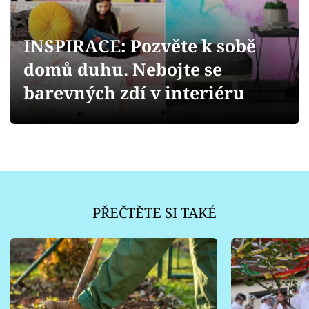
Sledujte prima+
INSPIRACE: Pozvěte k sobě
Přihlášení
domů duhu. Nebojte se
barevných zdí v interiéru
Sledujte nás
PŘEČTĚTE SI TAKÉ