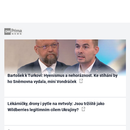
Bartošek k Turkovi: Hyenismus a nehoráznost. Ke stíhání by
ho Sněmovna vydala, míní Vondráček
Lékárničky, drony i pytle na mrtvoly: Jsou tržiště jako
Wildberries legitimním cílem Ukrajiny?