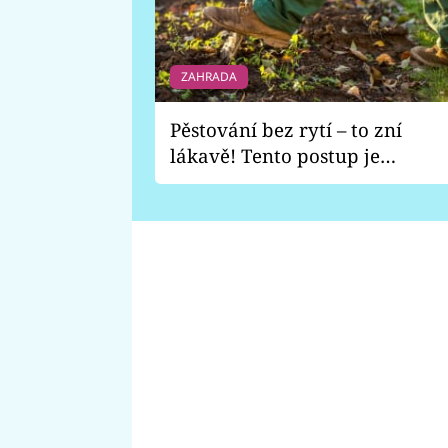
ZAHRADA
Pěstování bez rytí – to zní
lákavě! Tento postup je
vhodný jen pro některé
zahrady