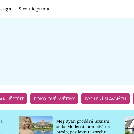
esign
Sledujte prima+
Design
TRENDY
JAK NA TO
PROMĚNY
NAŠE TIPY
JAK UŠETŘIT
POKOJOVÉ KVĚTINY
BYDLENÍ SLAVNÝCH
la
Meg Ryan prodává luxusní
.
sídlo. Moderní dům láká na
o
bazén, posilovnu i sprchu