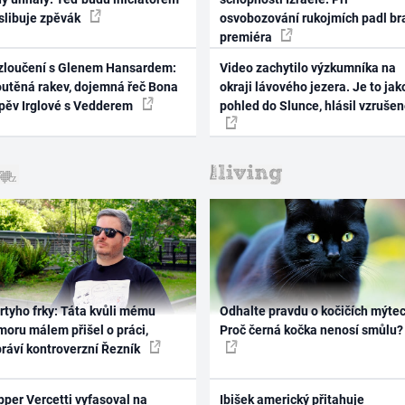
 slibuje zpěvák
osvobozování rukojmích padl br
premiéra
zloučení s Glenem Hansardem:
Video zachytilo výzkumníka na
outěná rakev, dojemná řeč Bona
okraji lávového jezera. Je to jak
zpěv Irglové s Vedderem
pohled do Slunce, hlásil vzruše
rtyho frky: Táta kvůli mému
Odhalte pravdu o kočičích mýtec
oru málem přišel o práci,
Proč černá kočka nenosí smůlu?
práví kontroverzní Řezník
per Vercetti vyfasoval na
Ibišek americký přitahuje