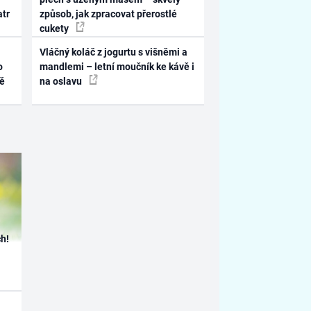
atr
způsob, jak zpracovat přerostlé
cukety
Vláčný koláč z jogurtu s višněmi a
o
mandlemi – letní moučník ke kávě i
ně
na oslavu
h!