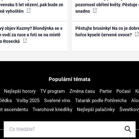
vensku 5 let vězení, pak bude ze
pozornost obřími květy. Pěstuje 
mě vyhoštěn
snadno
vý objev Kazmy? Blondýnka se s
Pěstujte brusinky! Na co je dobr
 vodí za ruce a fotí se na místě
hořce kyselé červené ovoce?
ko Rosecká
Populární témata
Nejlepší horory
TV program
Změna času
Partie
Počasí
K
Dědka
Volby 2025
Svařené víno
Tatarák podle Pohlreicha
Alo
t ascendentu
Tvarohové knedlíky
Nejlepší palačinky
Švestkov