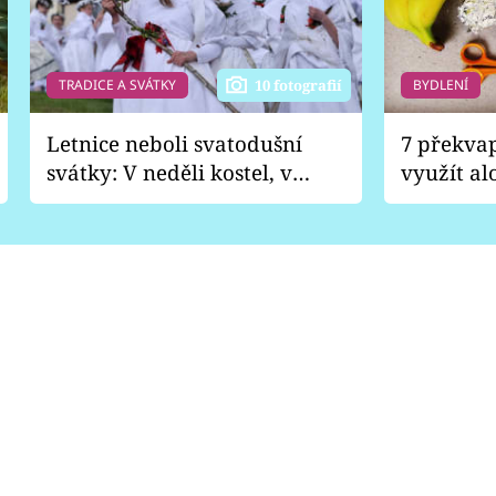
TRADICE A SVÁTKY
BYDLENÍ
10 fotografií
Letnice neboli svatodušní
7 překva
svátky: V neděli kostel, v
využít al
pondělí zábava
Nabrousí
nádobí