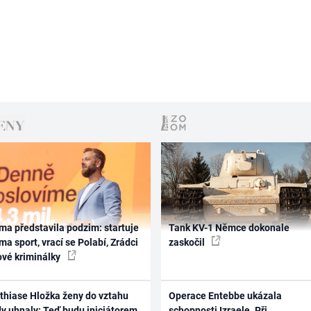
ma představila podzim: startuje
Tank KV-1 Němce dokonale
ma sport, vrací se Polabí, Zrádci
zaskočil
ové kriminálky
thiase Hložka ženy do vztahu
Operace Entebbe ukázala
dy uhnaly: Teď budu iniciátorem
schopnosti Izraele. Při