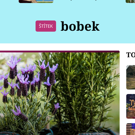
pro psy
bobek
ŠTÍTEK
TO