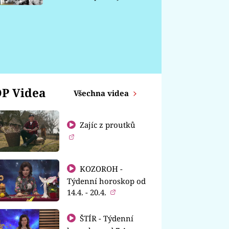
chátrá
P Videa
Všechna videa
Zajíc z proutků
KOZOROH -
Týdenní horoskop od
14.4. - 20.4.
ŠTÍR - Týdenní