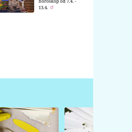
horoskop od 7.4. -
13.4.