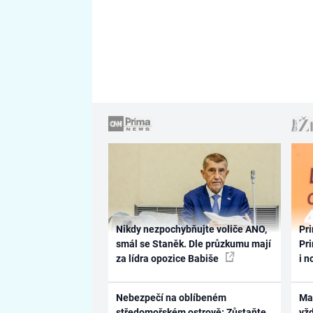
Nikdy nezpochybňujte voliče ANO,
Pri
smál se Staněk. Dle průzkumu mají
Pri
za lídra opozice Babiše
i n
Nebezpečí na oblíbeném
Ma
středomořském ostrově: Zůstaňte
vž