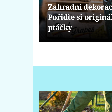
Zahradní dekorac
Pořiďte si originá
ptáčky