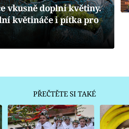
e vkusně doplní květiny.
lní květináče i pítka pro
PŘEČTĚTE SI TAKÉ