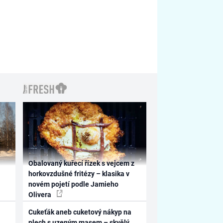
Obalovaný kuřecí řízek s vejcem z
horkovzdušné fritézy – klasika v
novém pojetí podle Jamieho
Olivera
Cukeťák aneb cuketový nákyp na
plech s uzeným masem – skvělý