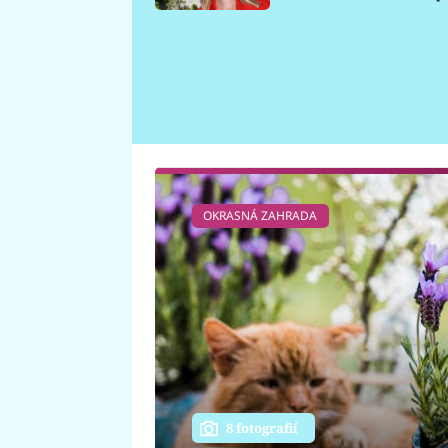
požáru
OKRASNÁ ZAHRADA
8 fotografií