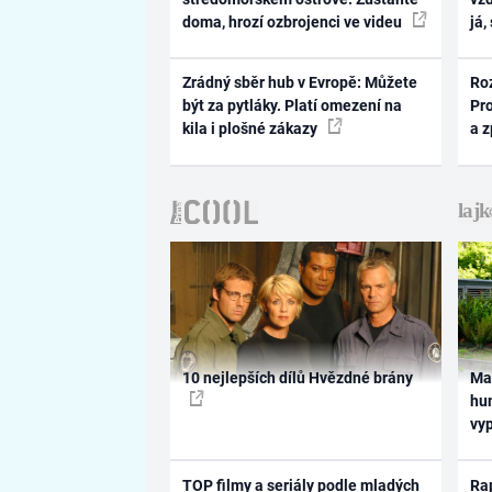
doma, hrozí ozbrojenci ve videu
já,
Zrádný sběr hub v Evropě: Můžete
Ro
být za pytláky. Platí omezení na
Pr
kila i plošné zákazy
a 
10 nejlepších dílů Hvězdné brány
Ma
hum
vy
TOP filmy a seriály podle mladých
Rap