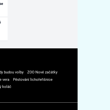
se
é
dy budou volby
ZOO Nové začátky
e vera
Pěstování lichořeřišnice
ý koláč