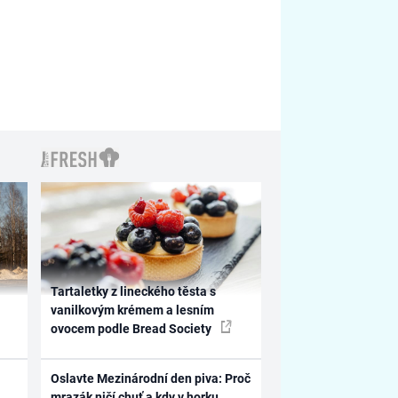
Tartaletky z lineckého těsta s
vanilkovým krémem a lesním
ovocem podle Bread Society
Oslavte Mezinárodní den piva: Proč
mrazák ničí chuť a kdy v horku