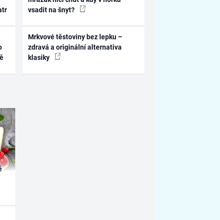
atr
vsadit na šnyt?
Mrkvové těstoviny bez lepku –
o
zdravá a originální alternativa
ně
klasiky
é