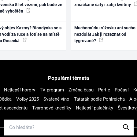
vensku 5 let vězení, pak bude ze
zmačkané šaty i zalijí květiny
mě vyhoštěn
vý objev Kazmy? Blondýnka se s
Muchomůrku růžovku ani sucho
 vodí za ruce a fotí se na místě
nezdolá! Jak ji rozeznat od
ko Rosecká
tygrované?
Populární témata
Nejlepší horory
TV program
Změna času
Partie
Počasí
K
Dědka
Volby 2025
Svařené víno
Tatarák podle Pohlreicha
Alo
t ascendentu
Tvarohové knedlíky
Nejlepší palačinky
Švestkov