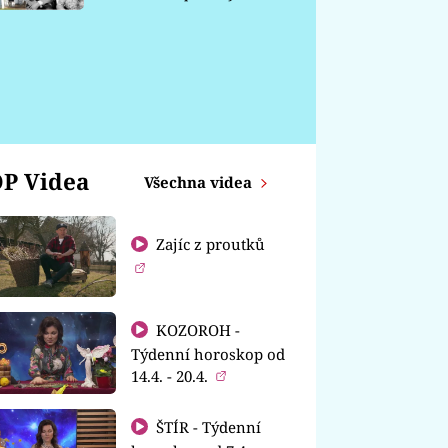
chátrá
P Videa
Všechna videa
Zajíc z proutků
KOZOROH -
Týdenní horoskop od
14.4. - 20.4.
ŠTÍR - Týdenní