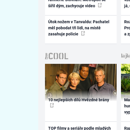
šířil dým, zachycuje video
já,
Útok nožem v Tanvaldu: Pachatel
Ro
měl pobodat tři lidi, na místě
Pr
zasahuje policie
a 
10 nejlepších dílů Hvězdné brány
Ma
hum
vy
TOP filmy a seriály podle mladých
Rap