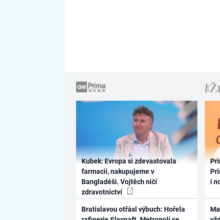
Kubek: Evropa si zdevastovala
Pri
farmacii, nakupujeme v
Pri
Bangladéši. Vojtěch ničí
i n
zdravotnictví
Bratislavou otřásl výbuch: Hořela
Ma
rafinerie Slovnaft. Metropolí se
vž