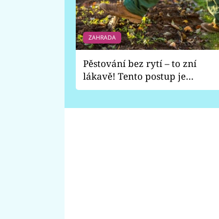
ZAHRADA
Pěstování bez rytí – to zní
lákavě! Tento postup je
vhodný jen pro některé
zahrady