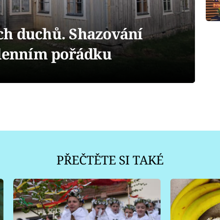
ch duchů. Shazování
 denním pořádku
PŘEČTĚTE SI TAKÉ