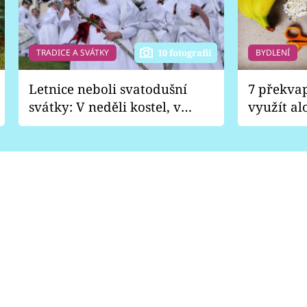
TRADICE A SVÁTKY
BYDLENÍ
10 fotografií
Letnice neboli svatodušní
7 překva
svátky: V neděli kostel, v
využít al
pondělí zábava
Nabrousí
nádobí