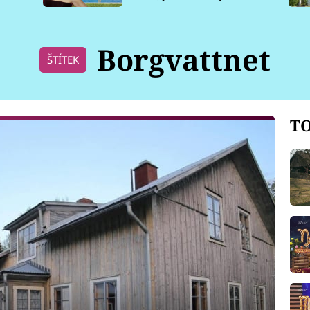
pro psy
Borgvattnet
ŠTÍTEK
TO