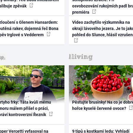
 slibuje zpěvák
osvobozování rukojmích padl br
premiéra
zloučení s Glenem Hansardem:
Video zachytilo výzkumníka na
outěná rakev, dojemná řeč Bona
okraji lávového jezera. Je to jak
zpěv Irglové s Vedderem
pohled do Slunce, hlásil vzruše
rtyho frky: Táta kvůli mému
Pěstujte brusinky! Na co je dobr
oru málem přišel o práci,
hořce kyselé červené ovoce?
práví kontroverzní Řezník
per Vercetti vyfasoval na
9 tipů s kostkami ledu: Vyhladí