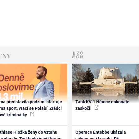
ma představila podzim: startuje
Tank KV-1 Němce dokonale
ma sport, vrací se Polabí, Zrádci
zaskočil
ové kriminálky
thiase Hložka ženy do vztahu
Operace Entebbe ukázala
dy uhnaly: Teď budu iniciátorem
schopnosti Izraele. Při