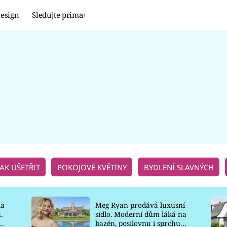
esign
Sledujte prima+
Design
TRENDY
JAK NA TO
PROMĚNY
NAŠE TIPY
JAK UŠETŘIT
POKOJOVÉ KVĚTINY
BYDLENÍ SLAVNÝCH
la
Meg Ryan prodává luxusní
.
sídlo. Moderní dům láká na
o
bazén, posilovnu i sprchu