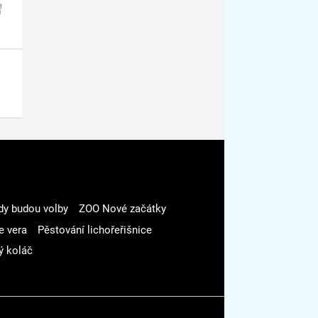
dy budou volby
ZOO Nové začátky
e vera
Pěstování lichořeřišnice
ý koláč