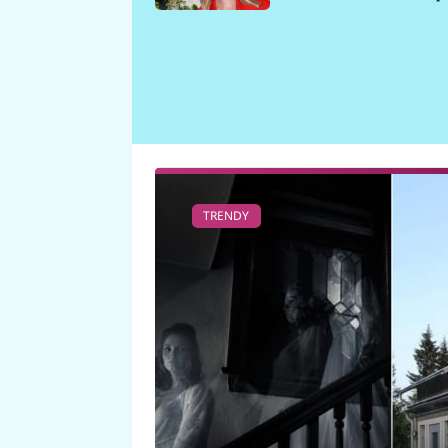
požáru
TRENDY