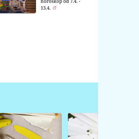
horoskop od 7.4. -
13.4.