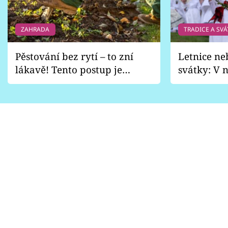
ZAHRADA
TRADICE A SVÁ
Pěstování bez rytí – to zní
Letnice ne
lákavě! Tento postup je
svátky: V n
vhodný jen pro některé
pondělí z
zahrady