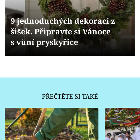
Sledujte prima+
9 jednoduchých dekorací z
Přihlášení
šišek. Připravte si Vánoce
s vůní pryskyřice
Sledujte nás
PŘEČTĚTE SI TAKÉ