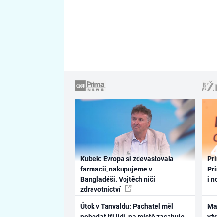
Kubek: Evropa si zdevastovala
Pri
farmacii, nakupujeme v
Pri
Bangladéši. Vojtěch ničí
i n
zdravotnictví
Útok v Tanvaldu: Pachatel měl
Ma
pobodat tři lidi, na místě zasahuje
vž