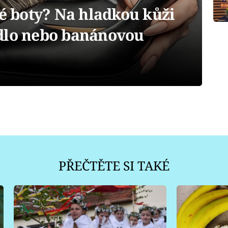
né boty? Na hladkou kůži
dlo nebo banánovou
PŘEČTĚTE SI TAKÉ