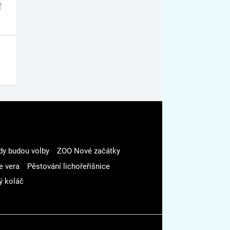
dy budou volby
ZOO Nové začátky
e vera
Pěstování lichořeřišnice
ý koláč