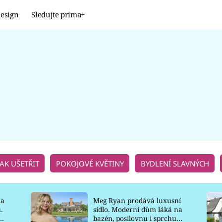
esign
Sledujte prima+
Design
TRENDY
JAK NA TO
PROMĚNY
NAŠE TIPY
JAK UŠETŘIT
POKOJOVÉ KVĚTINY
BYDLENÍ SLAVNÝCH
la
Meg Ryan prodává luxusní
.
sídlo. Moderní dům láká na
o
bazén, posilovnu i sprchu