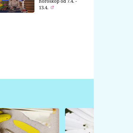
horoskop od 7.4. -
13.4.