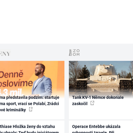
ma představila podzim: startuje
Tank KV-1 Němce dokonale
ma sport, vrací se Polabí, Zrádci
zaskočil
ové kriminálky
thiase Hložka ženy do vztahu
Operace Entebbe ukázala
dy uhnaly: Teď budu iniciátorem
schopnosti Izraele. Při