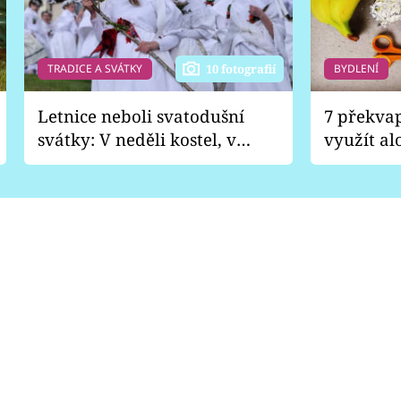
TRADICE A SVÁTKY
BYDLENÍ
10 fotografií
Letnice neboli svatodušní
7 překva
svátky: V neděli kostel, v
využít al
pondělí zábava
Nabrousí
nádobí