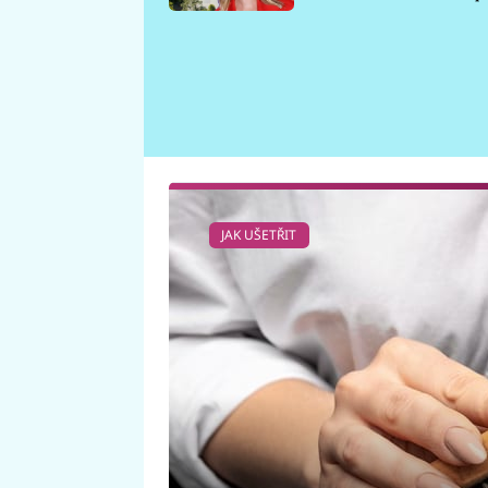
požáru
JAK UŠETŘIT