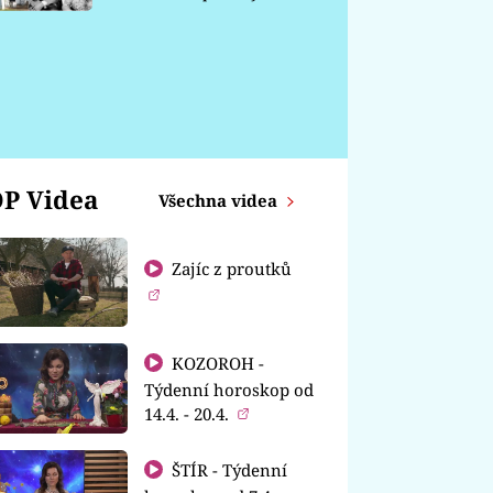
chátrá
P Videa
Všechna videa
Zajíc z proutků
KOZOROH -
Týdenní horoskop od
14.4. - 20.4.
ŠTÍR - Týdenní