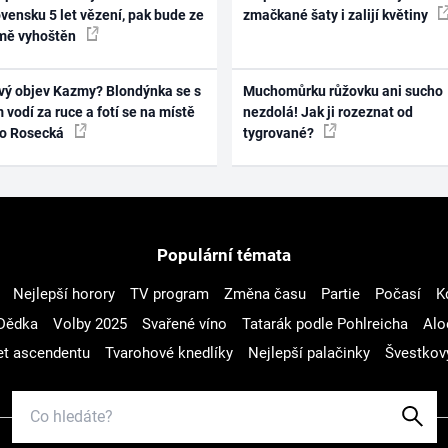
vensku 5 let vězení, pak bude ze
zmačkané šaty i zalijí květiny
mě vyhoštěn
vý objev Kazmy? Blondýnka se s
Muchomůrku růžovku ani sucho
 vodí za ruce a fotí se na místě
nezdolá! Jak ji rozeznat od
ko Rosecká
tygrované?
Populární témata
Nejlepší horory
TV program
Změna času
Partie
Počasí
K
Dědka
Volby 2025
Svařené víno
Tatarák podle Pohlreicha
Alo
t ascendentu
Tvarohové knedlíky
Nejlepší palačinky
Švestkov