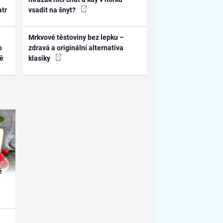
atr
vsadit na šnyt?
Mrkvové těstoviny bez lepku –
o
zdravá a originální alternativa
ně
klasiky
é