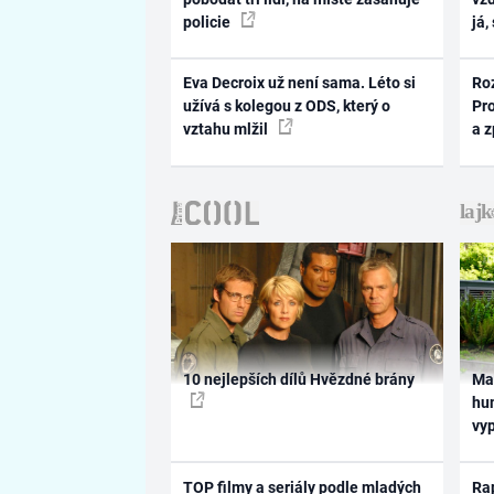
policie
já,
Eva Decroix už není sama. Léto si
Ro
užívá s kolegou z ODS, který o
Pr
vztahu mlžil
a 
10 nejlepších dílů Hvězdné brány
Ma
hum
vy
TOP filmy a seriály podle mladých
Rap