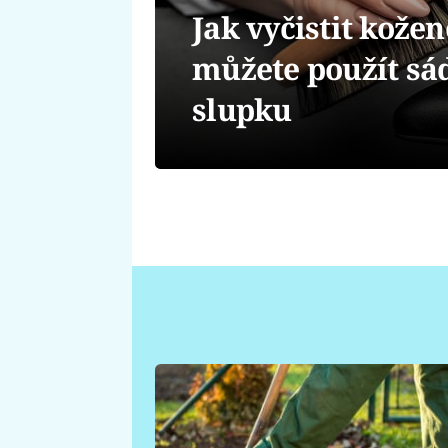
Jak vyčistit kože
můžete použít sá
slupku