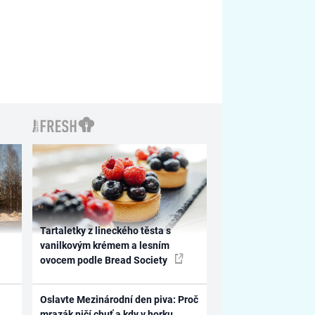
Tartaletky z lineckého těsta s
vanilkovým krémem a lesním
ovocem podle Bread Society
Oslavte Mezinárodní den piva: Proč
mrazák ničí chuť a kdy v horku