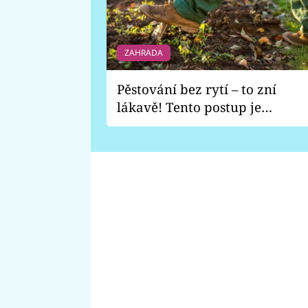
ZAHRADA
Pěstování bez rytí – to zní
lákavě! Tento postup je
vhodný jen pro některé
zahrady