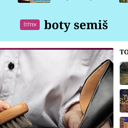
pro psy
boty semiš
ŠTÍTEK
TO