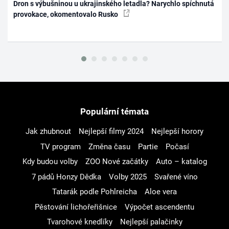
Dron s výbušninou u ukrajinského letadla? Narychlo spíchnutá
provokace, okomentovalo Rusko
Populární témata
Jak zhubnout
Nejlepší filmy 2024
Nejlepší horory
TV program
Změna času
Partie
Počasí
Kdy budou volby
ZOO Nové začátky
Auto – katalog
7 pádů Honzy Dědka
Volby 2025
Svařené víno
Tatarák podle Pohlreicha
Aloe vera
Pěstování lichořeřišnice
Výpočet ascendentu
Tvarohové knedlíky
Nejlepší palačinky