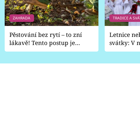
ZAHRADA
TRADICE A SVÁ
Pěstování bez rytí – to zní
Letnice ne
lákavě! Tento postup je
svátky: V n
vhodný jen pro některé
pondělí z
zahrady