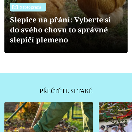
Sledujte prima+
9 fotografií
Slepice na přání: Vyberte si
Přihlášení
do svého chovu to správné
slepičí plemeno
Sledujte nás
PŘEČTĚTE SI TAKÉ