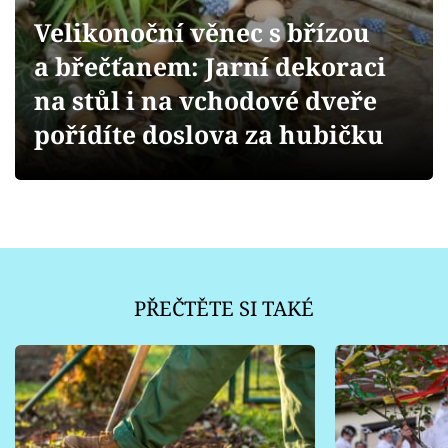
Sledujte prima+
Velikonoční věnec s břízou
a břečťanem: Jarní dekoraci
Přihlášení
na stůl i na vchodové dveře
pořídíte doslova za hubičku
Sledujte nás
PŘEČTĚTE SI TAKÉ