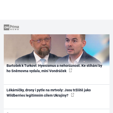
Bartošek k Turkovi: Hyenismus a nehoráznost. Ke stíhání by
ho Sněmovna vydala, míní Vondráček
Lékárničky, drony i pytle na mrtvoly: Jsou tržiště jako
Wildberries legitimním cílem Ukrajiny?