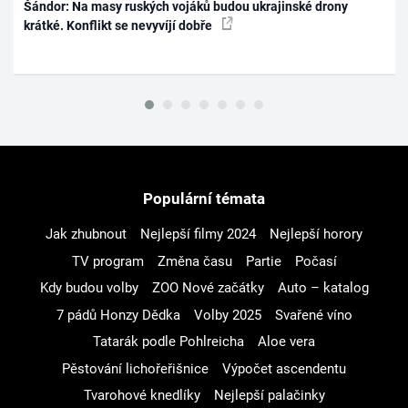
Šándor: Na masy ruských vojáků budou ukrajinské drony
krátké. Konflikt se nevyvíjí dobře
Populární témata
Jak zhubnout
Nejlepší filmy 2024
Nejlepší horory
TV program
Změna času
Partie
Počasí
Kdy budou volby
ZOO Nové začátky
Auto – katalog
7 pádů Honzy Dědka
Volby 2025
Svařené víno
Tatarák podle Pohlreicha
Aloe vera
Pěstování lichořeřišnice
Výpočet ascendentu
Tvarohové knedlíky
Nejlepší palačinky