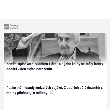
Zemřel spisovatel Vladimír Páral. Na jeho knihy se stály fronty,
odešel v den svých narozenin
Rusko mění osudy zmizelých vojáků. Z padlých dělá dezertéry,
rodiny přicházejí o miliony