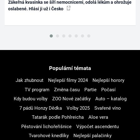
Zákeřná kvasinka se šíří nemocnicemi, odolá lékům a ohrožuje
oslabené. Hlásí ji už i Česko
Populární témata
Jak zhubnout
Nejlepší filmy 2024
Nejlepší horory
TV program
Změna času
Partie
Počasí
Kdy budou volby
ZOO Nové začátky
Auto – katalog
7 pádů Honzy Dědka
Volby 2025
Svařené víno
Tatarák podle Pohlreicha
Aloe vera
Pěstování lichořeřišnice
Výpočet ascendentu
Tvarohové knedlíky
Nejlepší palačinky