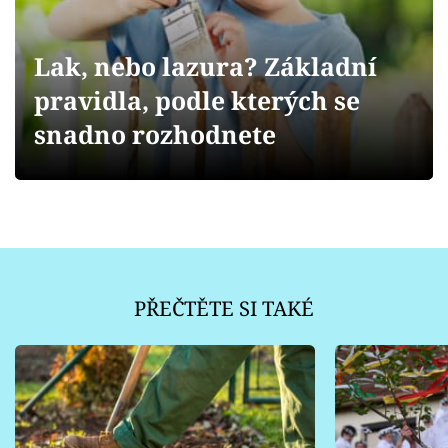
Sledujte prima+
Lak, nebo lazura? Základní
Přihlášení
pravidla, podle kterých se
snadno rozhodnete
Sledujte nás
PŘEČTĚTE SI TAKÉ