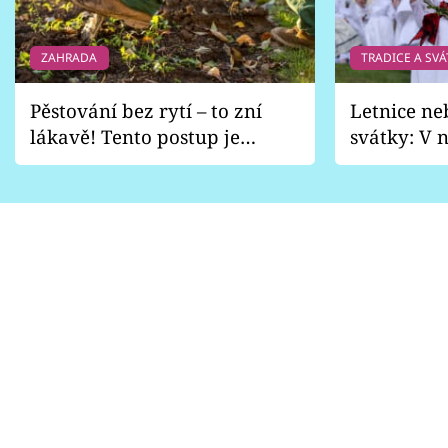
ZAHRADA
TRADICE A SVÁ
Pěstování bez rytí – to zní
Letnice ne
lákavě! Tento postup je
svátky: V n
vhodný jen pro některé
pondělí z
zahrady