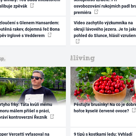
 slibuje zpěvák
osvobozování rukojmích padl br
premiéra
zloučení s Glenem Hansardem:
Video zachytilo výzkumníka na
outěná rakev, dojemná řeč Bona
okraji lávového jezera. Je to jak
zpěv Irglové s Vedderem
pohled do Slunce, hlásil vzruše
rtyho frky: Táta kvůli mému
Pěstujte brusinky! Na co je dobr
oru málem přišel o práci,
hořce kyselé červené ovoce?
práví kontroverzní Řezník
per Vercetti vyfasoval na
9 tipů s kostkami ledu: Vyhladí