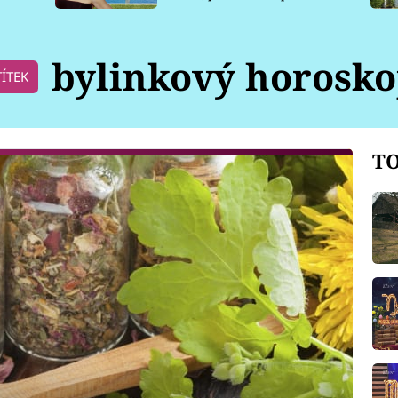
pro psy
bylinkový horosk
TÍTEK
TO