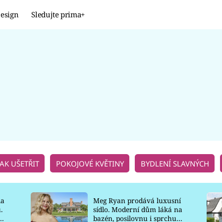
esign
Sledujte prima+
Design
TRENDY
JAK NA TO
PROMĚNY
NAŠE TIPY
JAK UŠETŘIT
POKOJOVÉ KVĚTINY
BYDLENÍ SLAVNÝCH
la
Meg Ryan prodává luxusní
.
sídlo. Moderní dům láká na
o
bazén, posilovnu i sprchu