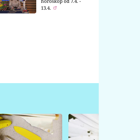
horoskop od 7.4. -
13.4.