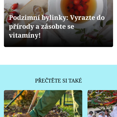
Sledujte prima+
Podzimní bylinky: Vyrazte do
Přihlášení
přírody a zásobte se
vitamíny!
Sledujte nás
PŘEČTĚTE SI TAKÉ