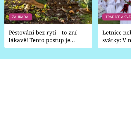
ZAHRADA
TRADICE A SVÁ
Pěstování bez rytí – to zní
Letnice ne
lákavě! Tento postup je
svátky: V n
vhodný jen pro některé
pondělí z
zahrady