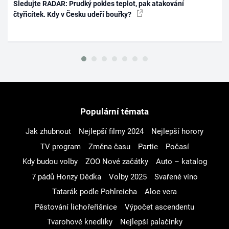
Sledujte RADAR: Prudký pokles teplot, pak atakování
čtyřicítek. Kdy v Česku udeří bouřky?
Populární témata
Jak zhubnout
Nejlepší filmy 2024
Nejlepší horory
TV program
Změna času
Partie
Počasí
Kdy budou volby
ZOO Nové začátky
Auto – katalog
7 pádů Honzy Dědka
Volby 2025
Svařené víno
Tatarák podle Pohlreicha
Aloe vera
Pěstování lichořeřišnice
Výpočet ascendentu
Tvarohové knedlíky
Nejlepší palačinky