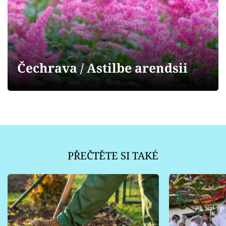
Sledujte prima+
Přihlášení
Čechrava / Astilbe arendsii
Sledujte nás
PŘEČTĚTE SI TAKÉ