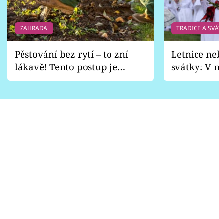
ZAHRADA
TRADICE A SVÁ
Pěstování bez rytí – to zní
Letnice ne
lákavě! Tento postup je
svátky: V n
vhodný jen pro některé
pondělí z
zahrady