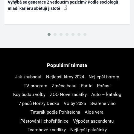
Vyhýbá se generace Z vedoucím pozicím? Podle sociologů
mladí kariéru obětují jistotě
Populární témata
Jak zhubnout
Nejlepší filmy 2024
Nejlepší horory
TV program
Změna času
Partie
Počasí
Kdy budou volby
ZOO Nové začátky
Auto – katalog
7 pádů Honzy Dědka
Volby 2025
Svařené víno
Tatarák podle Pohlreicha
Aloe vera
Pěstování lichořeřišnice
Výpočet ascendentu
Tvarohové knedlíky
Nejlepší palačinky