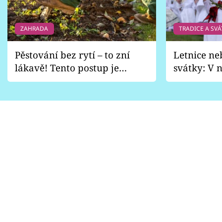
ZAHRADA
TRADICE A SVÁ
Pěstování bez rytí – to zní
Letnice ne
lákavě! Tento postup je
svátky: V n
vhodný jen pro některé
pondělí z
zahrady