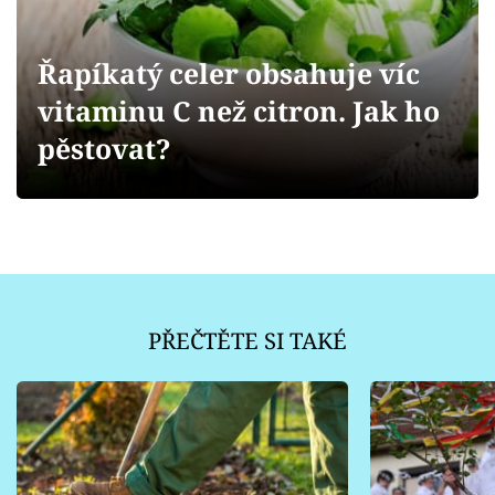
Sledujte prima+
Řapíkatý celer obsahuje víc
Přihlášení
vitaminu C než citron. Jak ho
pěstovat?
Sledujte nás
PŘEČTĚTE SI TAKÉ