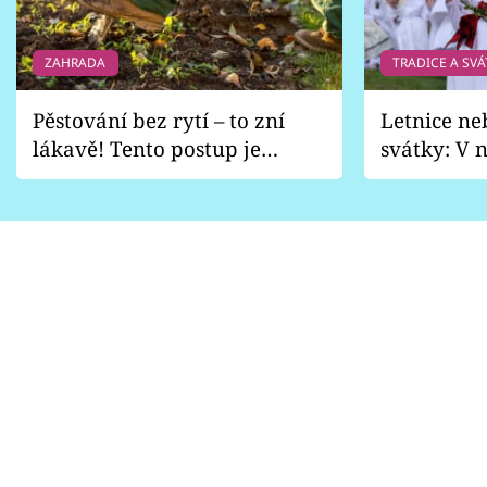
ZAHRADA
TRADICE A SVÁ
Pěstování bez rytí – to zní
Letnice ne
lákavě! Tento postup je
svátky: V n
vhodný jen pro některé
pondělí z
zahrady