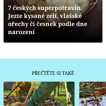
Sledujte prima+
7 českých superpotravin.
Jezte kysané zelí, vlašské
Přihlášení
ořechy či česnek podle dne
narození
Sledujte nás
PŘEČTĚTE SI TAKÉ