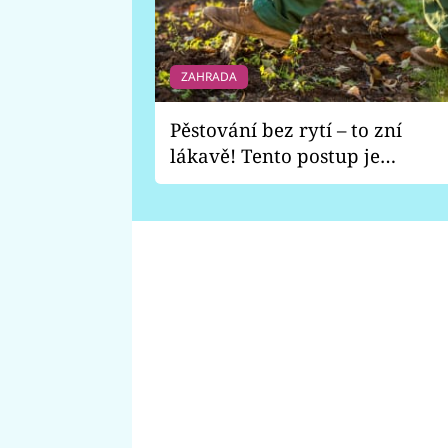
ZAHRADA
Pěstování bez rytí – to zní
lákavě! Tento postup je
vhodný jen pro některé
zahrady