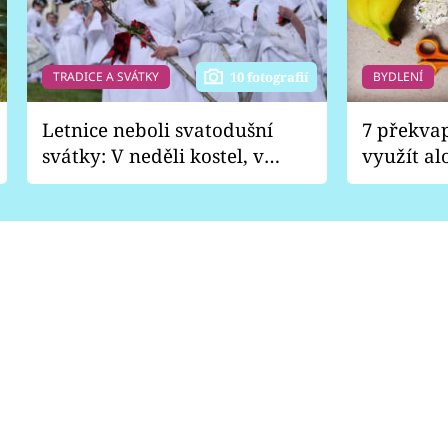
TRADICE A SVÁTKY
BYDLENÍ
10 fotografií
Letnice neboli svatodušní
7 překva
svátky: V neděli kostel, v
využít al
pondělí zábava
Nabrousí
nádobí