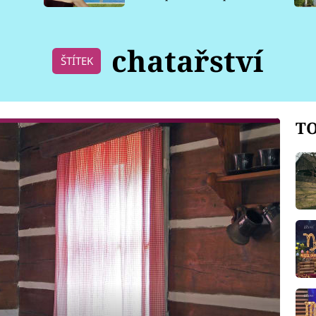
pro psy
chatařství
ŠTÍTEK
TO