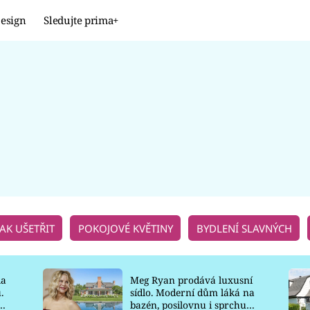
esign
Sledujte prima+
Design
TRENDY
JAK NA TO
PROMĚNY
NAŠE TIPY
JAK UŠETŘIT
POKOJOVÉ KVĚTINY
BYDLENÍ SLAVNÝCH
la
Meg Ryan prodává luxusní
.
sídlo. Moderní dům láká na
o
bazén, posilovnu i sprchu