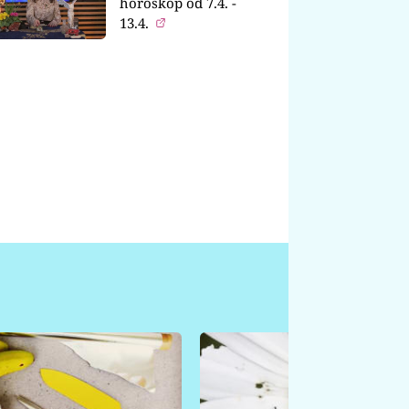
horoskop od 7.4. -
13.4.