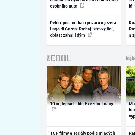
osobního auta
já,
Peklo, píší média o požáru u jezera
Ro
Lago di Garda. Prchají stovky lidí,
Pr
oblast zahalil dým
a 
10 nejlepších dílů Hvězdné brány
Ma
hum
vy
TOP filmy a seriály podle mladých
Rap