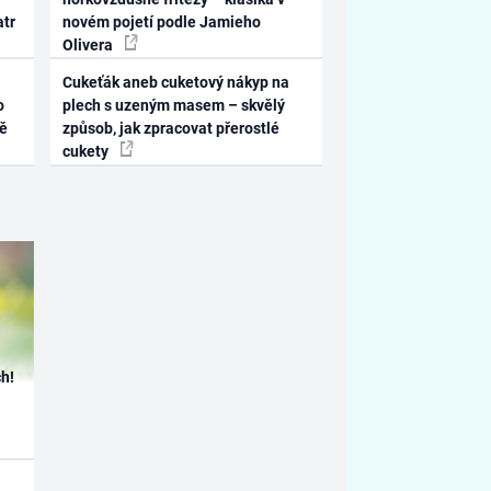
atr
novém pojetí podle Jamieho
Olivera
Cukeťák aneb cuketový nákyp na
o
plech s uzeným masem – skvělý
ně
způsob, jak zpracovat přerostlé
cukety
h!