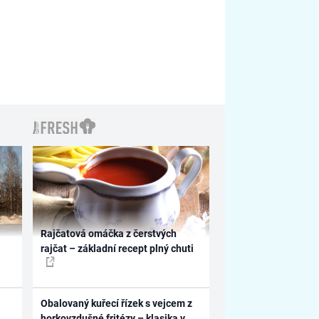
Rajčatová omáčka z čerstvých
rajčat – základní recept plný chuti
Obalovaný kuřecí řízek s vejcem z
horkovzdušné fritézy – klasika v