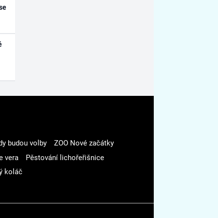
se
é
dy budou volby
ZOO Nové začátky
e vera
Pěstování lichořeřišnice
ý koláč