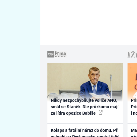
Nikdy nezpochybňujte voliče ANO,
Pri
smál se Staněk. Dle průzkumu mají
Pri
za lídra opozice Babiše
i n
Kolaps a fatální náraz do domu. Při
Ma
nehodě na Rychnovsku zemřel řidič
vž