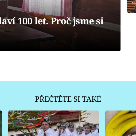
aví 100 let. Proč jsme si
PŘEČTĚTE SI TAKÉ