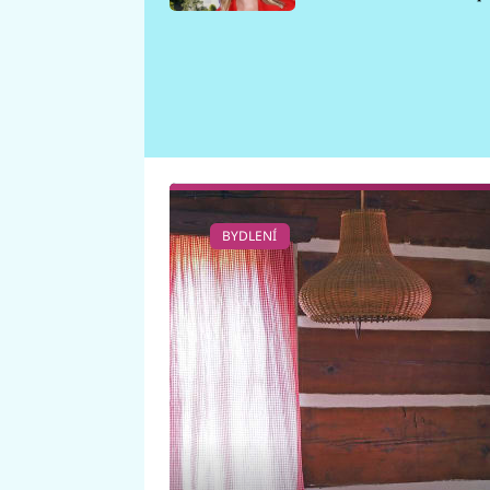
požáru
BYDLENÍ