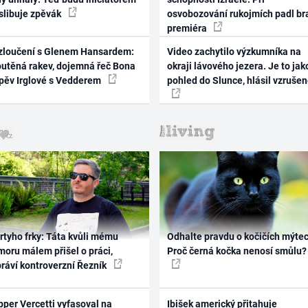
 slibuje zpěvák
osvobozování rukojmích padl br
premiéra
zloučení s Glenem Hansardem:
Video zachytilo výzkumníka na
outěná rakev, dojemná řeč Bona
okraji lávového jezera. Je to jak
zpěv Irglové s Vedderem
pohled do Slunce, hlásil vzruše
rtyho frky: Táta kvůli mému
Odhalte pravdu o kočičích mýtec
oru málem přišel o práci,
Proč černá kočka nenosí smůlu?
práví kontroverzní Řezník
per Vercetti vyfasoval na
Ibišek americký přitahuje