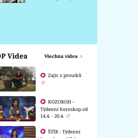
chátrá
P Videa
Všechna videa
Zajíc z proutků
KOZOROH -
Týdenní horoskop od
14.4. - 20.4.
ŠTÍR - Týdenní