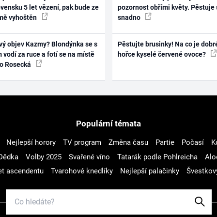
vensku 5 let vězení, pak bude ze
pozornost obřími květy. Pěstuje 
mě vyhoštěn
snadno
vý objev Kazmy? Blondýnka se s
Pěstujte brusinky! Na co je dobr
 vodí za ruce a fotí se na místě
hořce kyselé červené ovoce?
ko Rosecká
Populární témata
Nejlepší horory
TV program
Změna času
Partie
Počasí
K
Dědka
Volby 2025
Svařené víno
Tatarák podle Pohlreicha
Alo
t ascendentu
Tvarohové knedlíky
Nejlepší palačinky
Švestkov