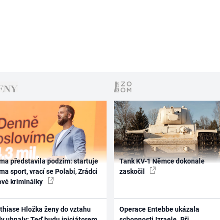
ma představila podzim: startuje
Tank KV-1 Němce dokonale
ma sport, vrací se Polabí, Zrádci
zaskočil
ové kriminálky
thiase Hložka ženy do vztahu
Operace Entebbe ukázala
dy uhnaly: Teď budu iniciátorem
schopnosti Izraele. Při