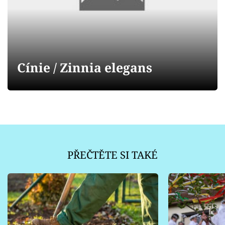
Sledujte prima+
Přihlášení
Cínie / Zinnia elegans
Sledujte nás
PŘEČTĚTE SI TAKÉ