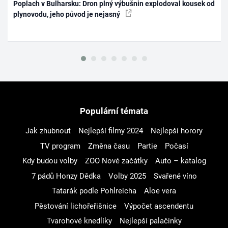
Poplach v Bulharsku: Dron plný výbušnin explodoval kousek od
plynovodu, jeho původ je nejasný
Populární témata
Jak zhubnout
Nejlepší filmy 2024
Nejlepší horory
TV program
Změna času
Partie
Počasí
Kdy budou volby
ZOO Nové začátky
Auto – katalog
7 pádů Honzy Dědka
Volby 2025
Svařené víno
Tatarák podle Pohlreicha
Aloe vera
Pěstování lichořeřišnice
Výpočet ascendentu
Tvarohové knedlíky
Nejlepší palačinky