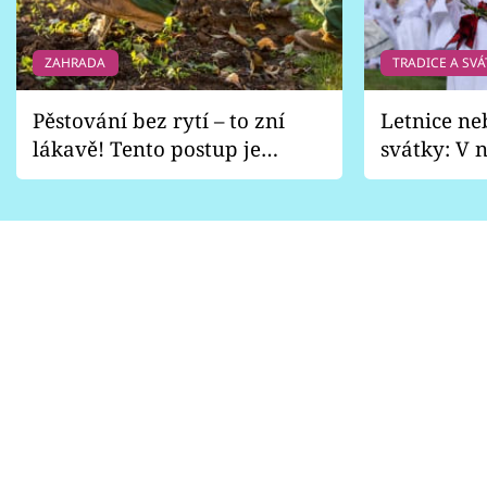
ZAHRADA
TRADICE A SVÁ
Pěstování bez rytí – to zní
Letnice ne
lákavě! Tento postup je
svátky: V n
vhodný jen pro některé
pondělí z
zahrady