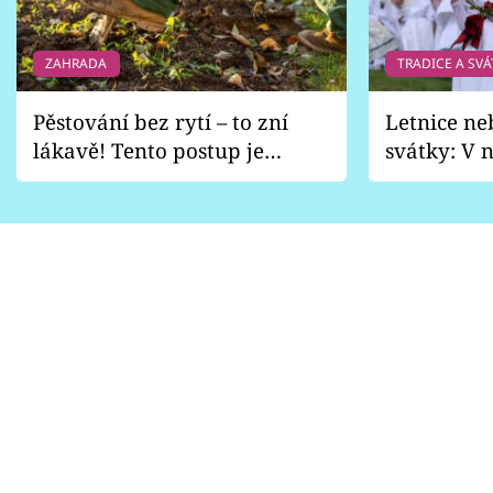
ZAHRADA
TRADICE A SVÁ
Pěstování bez rytí – to zní
Letnice ne
lákavě! Tento postup je
svátky: V n
vhodný jen pro některé
pondělí z
zahrady