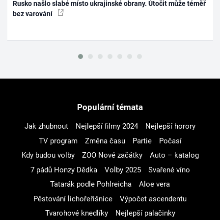
Rusko našlo slabé místo ukrajinské obrany. Útočit může téměř
bez varování
Populární témata
Jak zhubnout
Nejlepší filmy 2024
Nejlepší horory
TV program
Změna času
Partie
Počasí
Kdy budou volby
ZOO Nové začátky
Auto – katalog
7 pádů Honzy Dědka
Volby 2025
Svařené víno
Tatarák podle Pohlreicha
Aloe vera
Pěstování lichořeřišnice
Výpočet ascendentu
Tvarohové knedlíky
Nejlepší palačinky