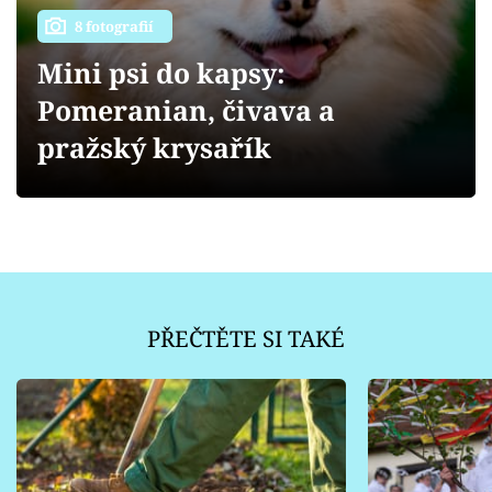
Sledujte prima+
8 fotografií
Mini psi do kapsy:
Přihlášení
Pomeranian, čivava a
pražský krysařík
Sledujte nás
PŘEČTĚTE SI TAKÉ