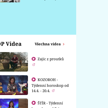
chátrá
P Videa
Všechna videa
Zajíc z proutků
KOZOROH -
Týdenní horoskop od
14.4. - 20.4.
ŠTÍR - Týdenní