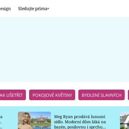
esign
Sledujte prima+
Design
TRENDY
JAK NA TO
PROMĚNY
NAŠE TIPY
JAK UŠETŘIT
POKOJOVÉ KVĚTINY
BYDLENÍ SLAVNÝCH
la
Meg Ryan prodává luxusní
.
sídlo. Moderní dům láká na
o
bazén, posilovnu i sprchu