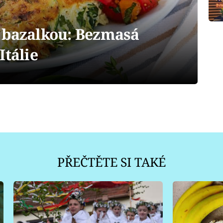
 bazalkou: Bezmasá
Itálie
PŘEČTĚTE SI TAKÉ