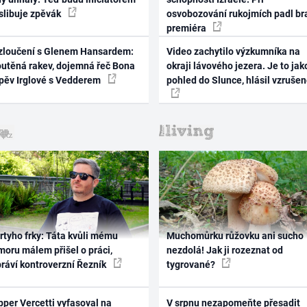
 slibuje zpěvák
osvobozování rukojmích padl br
premiéra
zloučení s Glenem Hansardem:
Video zachytilo výzkumníka na
outěná rakev, dojemná řeč Bona
okraji lávového jezera. Je to jak
zpěv Irglové s Vedderem
pohled do Slunce, hlásil vzruše
rtyho frky: Táta kvůli mému
Muchomůrku růžovku ani sucho
oru málem přišel o práci,
nezdolá! Jak ji rozeznat od
práví kontroverzní Řezník
tygrované?
per Vercetti vyfasoval na
V srpnu nezapomeňte přesadit