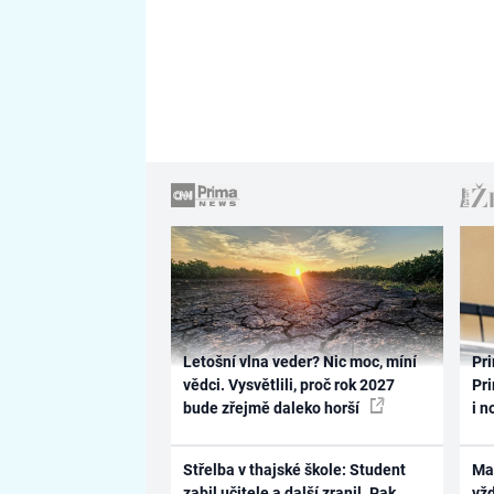
Letošní vlna veder? Nic moc, míní
Pri
vědci. Vysvětlili, proč rok 2027
Pri
bude zřejmě daleko horší
i n
Střelba v thajské škole: Student
Ma
zabil učitele a další zranil. Pak
vž