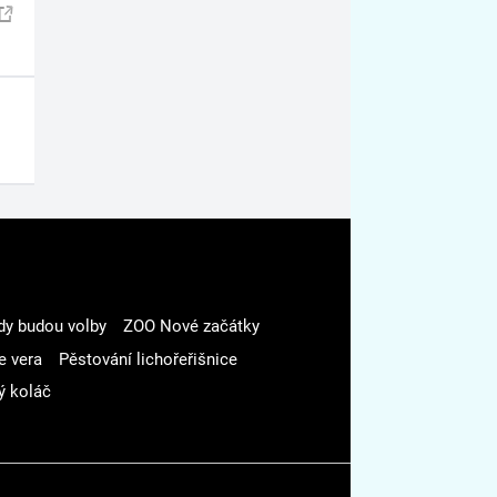
dy budou volby
ZOO Nové začátky
e vera
Pěstování lichořeřišnice
ý koláč