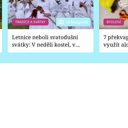
TRADICE A SVÁTKY
BYDLENÍ
10 fotografií
Letnice neboli svatodušní
7 překva
svátky: V neděli kostel, v
využít al
pondělí zábava
Nabrousí
nádobí