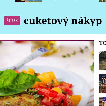
pro psy
cuketový nákyp
ŠTÍTEK
TO