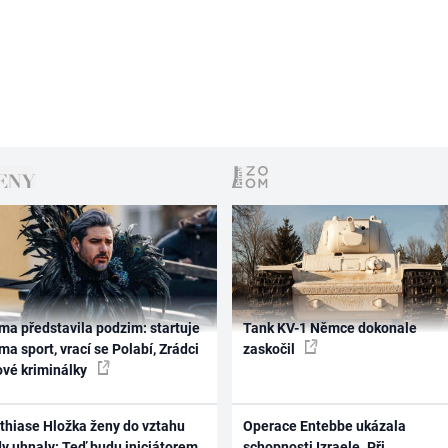
ma představila podzim: startuje
Tank KV-1 Němce dokonale
ma sport, vrací se Polabí, Zrádci
zaskočil
ové kriminálky
thiase Hložka ženy do vztahu
Operace Entebbe ukázala
dy uhnaly: Teď budu iniciátorem
schopnosti Izraele. Při