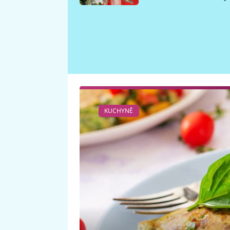
požáru
KUCHYNĚ