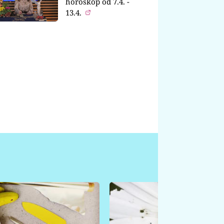
horoskop od 7.4. -
13.4.