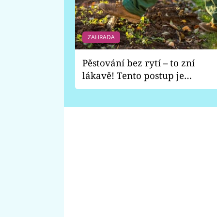
ZAHRADA
Pěstování bez rytí – to zní
lákavě! Tento postup je
vhodný jen pro některé
zahrady