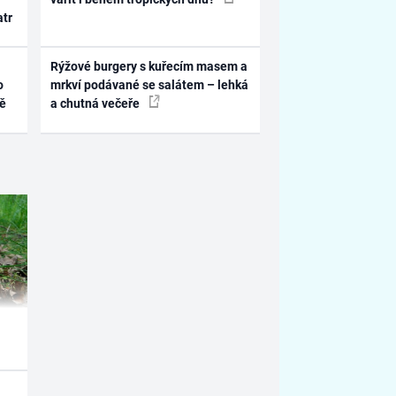
atr
Rýžové burgery s kuřecím masem a
o
mrkví podávané se salátem – lehká
ně
a chutná večeře