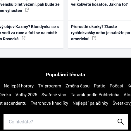
vensku 5 let vězení, pak bude ze
velkokvěté kosatce. Jak na to?
mě vyhoštěn
vý objev Kazmy? Blondýnka se s
Přerostlé okurky? Zkuste
 vodí za ruce a fotí se na místě
rychlokvašky nebo je naložte po
ko Rosecká
americku!
Populární témata
Nejlepší horory
TV program
Změna času
Partie
Počasí
K
Dědka
Volby 2025
Svařené víno
Tatarák podle Pohlreicha
Alo
t ascendentu
Tvarohové knedlíky
Nejlepší palačinky
Švestkov