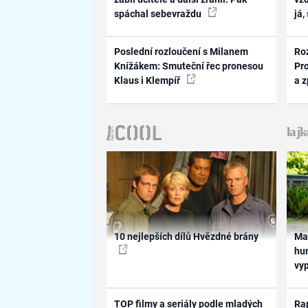
spáchal sebevraždu
já,
Poslední rozloučení s Milanem
Ro
Knížákem: Smuteční řec pronesou
Pr
Klaus i Klempíř
a 
10 nejlepších dílů Hvězdné brány
Ma
hum
vy
TOP filmy a seriály podle mladých
Rap