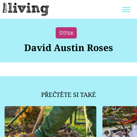
Trendy:
JAK UŠETŘIT
POKOJOVÉ KVĚTINY
ŠTÍTEK
BYDLENÍ SLAVNÝCH
ZAHRADA
David Austin Roses
Témata
Bydlení
PŘEČTĚTE SI TAKÉ
Zahrada
Design