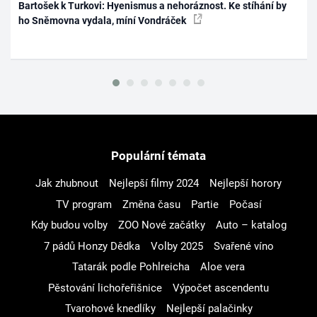
Bartošek k Turkovi: Hyenismus a nehoráznost. Ke stíhání by
ho Sněmovna vydala, míní Vondráček
Populární témata
Jak zhubnout
Nejlepší filmy 2024
Nejlepší horory
TV program
Změna času
Partie
Počasí
Kdy budou volby
ZOO Nové začátky
Auto – katalog
7 pádů Honzy Dědka
Volby 2025
Svařené víno
Tatarák podle Pohlreicha
Aloe vera
Pěstování lichořeřišnice
Výpočet ascendentu
Tvarohové knedlíky
Nejlepší palačinky