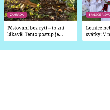
Sledujte prima+
ZAHRADA
TRADICE A SVÁ
Přihlášení
Pěstování bez rytí – to zní
Letnice ne
lákavě! Tento postup je
svátky: V n
Sledujte nás
vhodný jen pro některé
pondělí z
zahrady