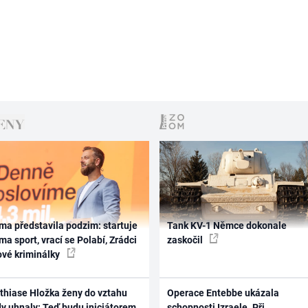
ma představila podzim: startuje
Tank KV-1 Němce dokonale
ma sport, vrací se Polabí, Zrádci
zaskočil
ové kriminálky
thiase Hložka ženy do vztahu
Operace Entebbe ukázala
dy uhnaly: Teď budu iniciátorem
schopnosti Izraele. Při