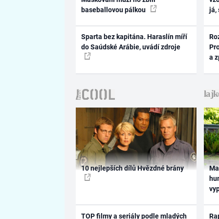
baseballovou pálkou
já,
Sparta bez kapitána. Haraslín míří
Ro
do Saúdské Arábie, uvádí zdroje
Pr
a 
10 nejlepších dílů Hvězdné brány
Ma
hum
vy
TOP filmy a seriály podle mladých
Rap