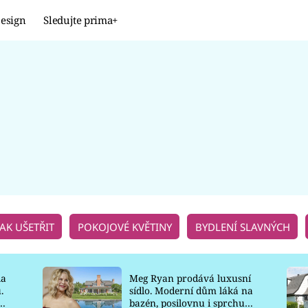
esign
Sledujte prima+
Design
TRENDY
JAK NA TO
PROMĚNY
NAŠE TIPY
JAK UŠETŘIT
POKOJOVÉ KVĚTINY
BYDLENÍ SLAVNÝCH
la
Meg Ryan prodává luxusní
.
sídlo. Moderní dům láká na
o
bazén, posilovnu i sprchu