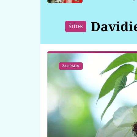
požáru
Davidie
ŠTÍTEK
ZAHRADA