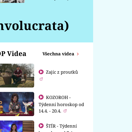
chátrá
nvolucrata)
P Videa
Všechna videa
Zajíc z proutků
KOZOROH -
Týdenní horoskop od
14.4. - 20.4.
ŠTÍR - Týdenní