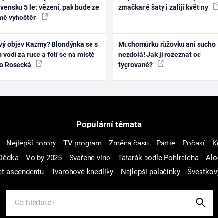
vensku 5 let vězení, pak bude ze
zmačkané šaty i zalijí květiny
mě vyhoštěn
vý objev Kazmy? Blondýnka se s
Muchomůrku růžovku ani sucho
 vodí za ruce a fotí se na místě
nezdolá! Jak ji rozeznat od
ko Rosecká
tygrované?
Populární témata
Nejlepší horory
TV program
Změna času
Partie
Počasí
K
Dědka
Volby 2025
Svařené víno
Tatarák podle Pohlreicha
Alo
t ascendentu
Tvarohové knedlíky
Nejlepší palačinky
Švestkov