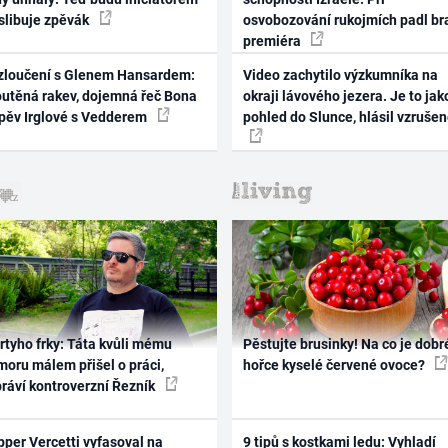
 slibuje zpěvák
osvobozování rukojmích padl br
premiéra
zloučení s Glenem Hansardem:
Video zachytilo výzkumníka na
outěná rakev, dojemná řeč Bona
okraji lávového jezera. Je to jak
zpěv Irglové s Vedderem
pohled do Slunce, hlásil vzruše
rtyho frky: Táta kvůli mému
Pěstujte brusinky! Na co je dobr
oru málem přišel o práci,
hořce kyselé červené ovoce?
práví kontroverzní Řezník
per Vercetti vyfasoval na
9 tipů s kostkami ledu: Vyhladí