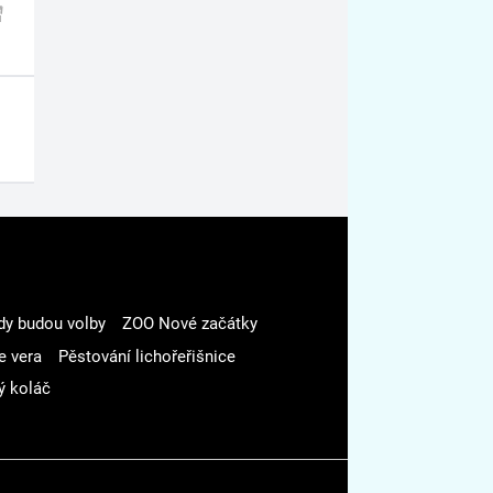
dy budou volby
ZOO Nové začátky
e vera
Pěstování lichořeřišnice
ý koláč