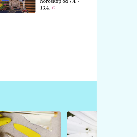
horoskop od 7.4. -
13.4.