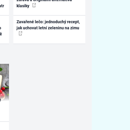
atr
klasiky
Zavařené lečo: jednoduchý recept,
o
jak uchovat letní zeleninu na zimu
ně
é