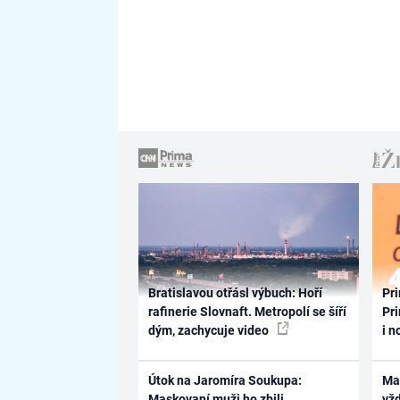
Bratislavou otřásl výbuch: Hoří
Pri
rafinerie Slovnaft. Metropolí se šíří
Pri
dým, zachycuje video
i n
Útok na Jaromíra Soukupa:
Ma
Maskovaní muži ho zbili
vž