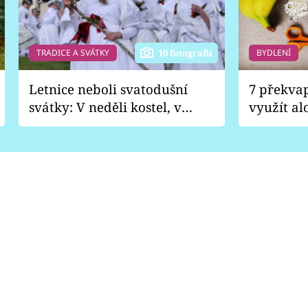
TRADICE A SVÁTKY
BYDLENÍ
10 fotografií
Letnice neboli svatodušní
7 překva
svátky: V neděli kostel, v
využít al
pondělí zábava
Nabrousí
nádobí