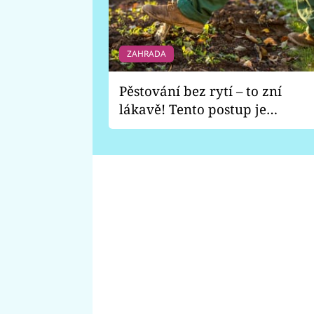
ZAHRADA
Pěstování bez rytí – to zní
lákavě! Tento postup je
vhodný jen pro některé
zahrady