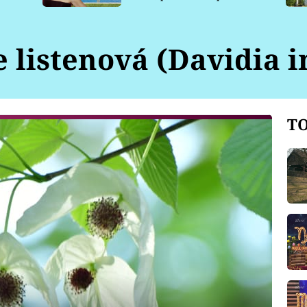
pro psy
 listenová (Davidia i
TO