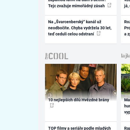
Tejc zvažuje mimořádný zásah
já,
Na „Švarcenberský“ kanál už
Ro
neodbočíte. Chyba vydržela 30 let,
Pr
teď ceduli celou odstraní
a 
10 nejlepších dílů Hvězdné brány
Ma
hum
vy
TOP filmy a seriály podle mladých
Rap