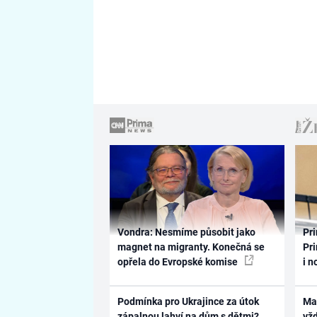
Vondra: Nesmíme působit jako
Pri
magnet na migranty. Konečná se
Pri
opřela do Evropské komise
i n
Podmínka pro Ukrajince za útok
Ma
zápalnou lahví na dům s dětmi?
vž