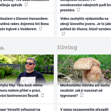
 slibuje zpěvák
osvobozování rukojmích padl br
premiéra
zloučení s Glenem Hansardem:
Video zachytilo výzkumníka na
outěná rakev, dojemná řeč Bona
okraji lávového jezera. Je to jak
zpěv Irglové s Vedderem
pohled do Slunce, hlásil vzruše
rtyho frky: Táta kvůli mému
Muchomůrku růžovku ani sucho
oru málem přišel o práci,
nezdolá! Jak ji rozeznat od
práví kontroverzní Řezník
tygrované?
per Vercetti vyfasoval na
V srpnu nezapomeňte přesadit