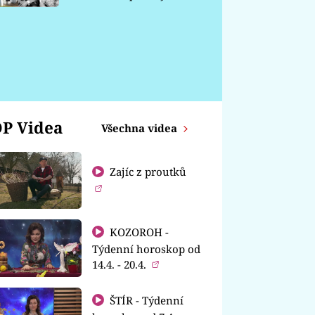
chátrá
P Videa
Všechna videa
Zajíc z proutků
KOZOROH -
Týdenní horoskop od
14.4. - 20.4.
ŠTÍR - Týdenní