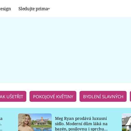
esign
Sledujte prima+
Design
TRENDY
JAK NA TO
PROMĚNY
NAŠE TIPY
JAK UŠETŘIT
POKOJOVÉ KVĚTINY
BYDLENÍ SLAVNÝCH
la
Meg Ryan prodává luxusní
.
sídlo. Moderní dům láká na
o
bazén, posilovnu i sprchu