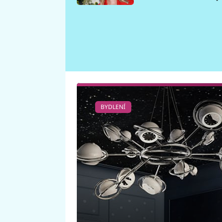
požáru
BYDLENÍ