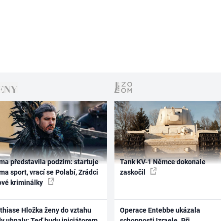
ma představila podzim: startuje
Tank KV-1 Němce dokonale
ma sport, vrací se Polabí, Zrádci
zaskočil
ové kriminálky
thiase Hložka ženy do vztahu
Operace Entebbe ukázala
dy uhnaly: Teď budu iniciátorem
schopnosti Izraele. Při