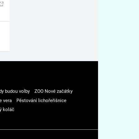
dy budou volby
ZOO Nové začátky
e vera
Pěstování lichořeřišnice
ý koláč