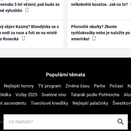
vensku 5 let vězení, pak bude ze
velkokvěté kosatce. Jak na to?
mě vyhoštěn
vý objev Kazmy? Blondýnka se s
Přerostlé okurky? Zkuste
 vodí za ruce a fotí se na místě
rychlokvašky nebo je naložte po
ko Rosecká
americku!
Populární témata
Nejlepší horory
TV program
Změna času
Partie
Počasí
K
Dědka
Volby 2025
Svařené víno
Tatarák podle Pohlreicha
Alo
t ascendentu
Tvarohové knedlíky
Nejlepší palačinky
Švestkov