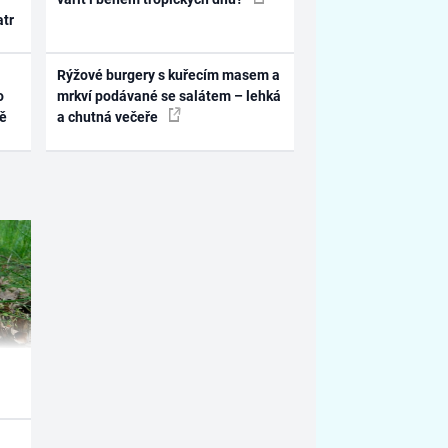
atr
Rýžové burgery s kuřecím masem a
o
mrkví podávané se salátem – lehká
ně
a chutná večeře