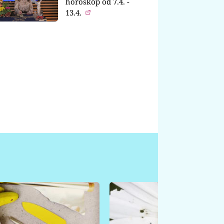
horoskop od 7.4. -
13.4.