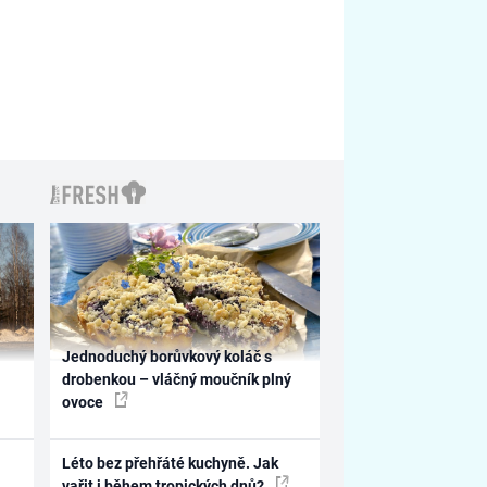
Jednoduchý borůvkový koláč s
drobenkou – vláčný moučník plný
ovoce
Léto bez přehřáté kuchyně. Jak
vařit i během tropických dnů?