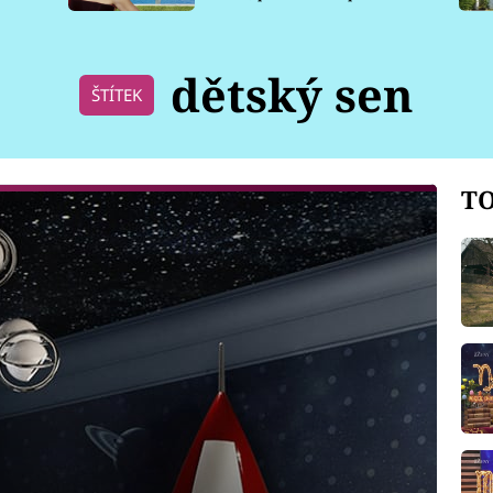
pro psy
dětský sen
ŠTÍTEK
TO