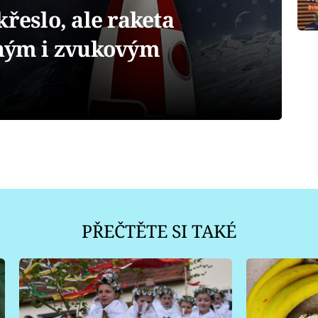
křeslo, ale raketa
lným i zvukovým
PŘEČTĚTE SI TAKÉ