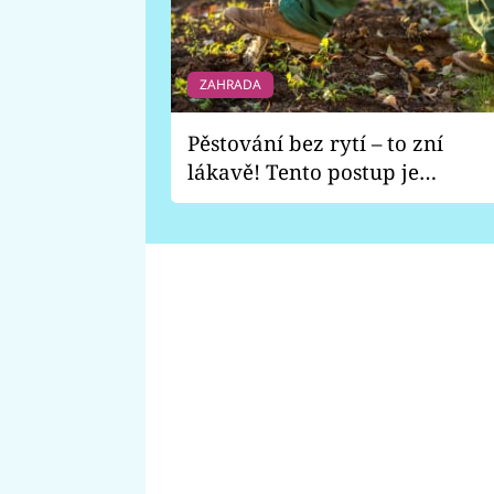
ZAHRADA
Pěstování bez rytí – to zní
lákavě! Tento postup je
vhodný jen pro některé
zahrady