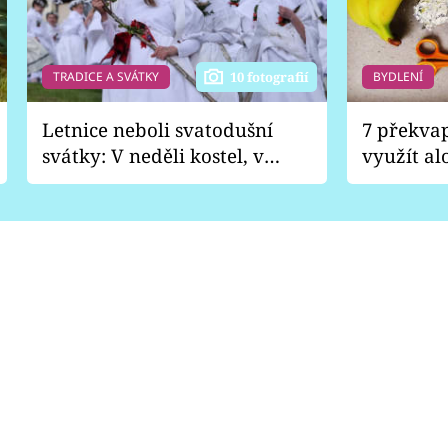
TRADICE A SVÁTKY
BYDLENÍ
10 fotografií
Letnice neboli svatodušní
7 překva
svátky: V neděli kostel, v
využít al
pondělí zábava
Nabrousí
nádobí