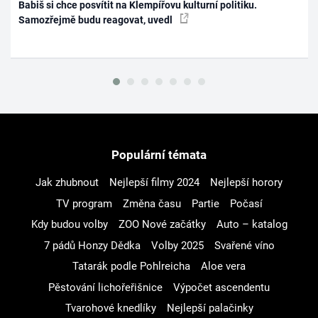
Babiš si chce posvítit na Klempířovu kulturní politiku.
Samozřejmě budu reagovat, uvedl
Populární témata
Jak zhubnout
Nejlepší filmy 2024
Nejlepší horory
TV program
Změna času
Partie
Počasí
Kdy budou volby
ZOO Nové začátky
Auto – katalog
7 pádů Honzy Dědka
Volby 2025
Svařené víno
Tatarák podle Pohlreicha
Aloe vera
Pěstování lichořeřišnice
Výpočet ascendentu
Tvarohové knedlíky
Nejlepší palačinky