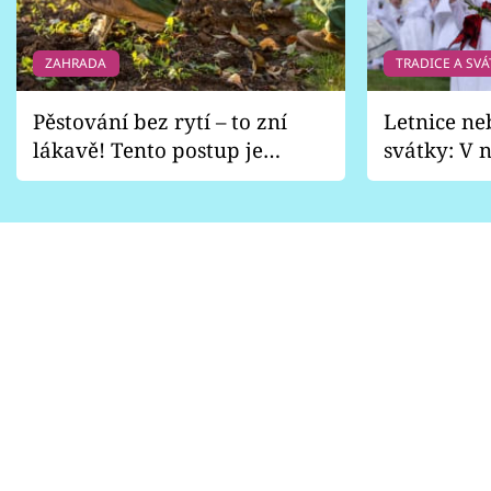
ZAHRADA
TRADICE A SVÁ
Pěstování bez rytí – to zní
Letnice ne
lákavě! Tento postup je
svátky: V n
vhodný jen pro některé
pondělí z
zahrady