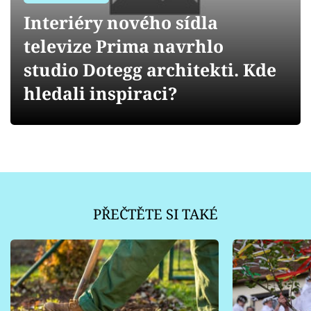
Sledujte prima+
Interiéry nového sídla
televize Prima navrhlo
Přihlášení
studio Dotegg architekti. Kde
hledali inspiraci?
Sledujte nás
PŘEČTĚTE SI TAKÉ