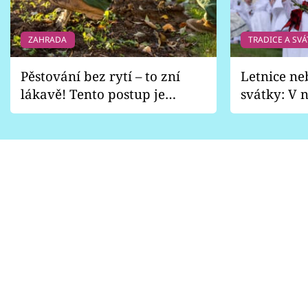
ZAHRADA
TRADICE A SVÁ
Pěstování bez rytí – to zní
Letnice ne
lákavě! Tento postup je
svátky: V n
vhodný jen pro některé
pondělí z
zahrady