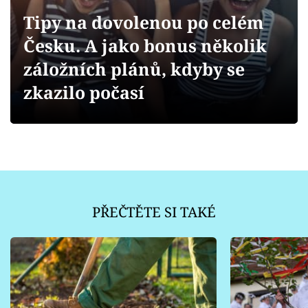
Sledujte prima+
Tipy na dovolenou po celém
Česku. A jako bonus několik
Přihlášení
záložních plánů, kdyby se
zkazilo počasí
Sledujte nás
PŘEČTĚTE SI TAKÉ