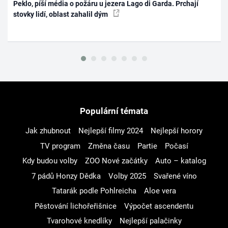
Peklo, píší média o požáru u jezera Lago di Garda. Prchají
stovky lidí, oblast zahalil dým
Populární témata
Jak zhubnout
Nejlepší filmy 2024
Nejlepší horory
TV program
Změna času
Partie
Počasí
Kdy budou volby
ZOO Nové začátky
Auto – katalog
7 pádů Honzy Dědka
Volby 2025
Svařené víno
Tatarák podle Pohlreicha
Aloe vera
Pěstování lichořeřišnice
Výpočet ascendentu
Tvarohové knedlíky
Nejlepší palačinky