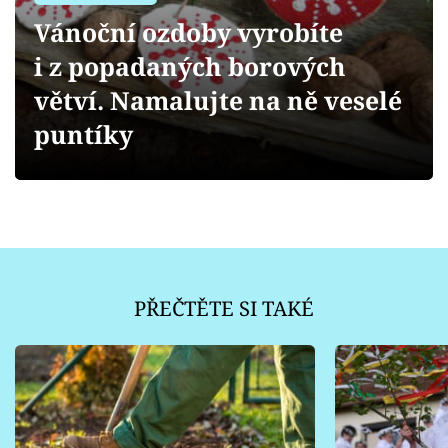
Sledujte prima+
Vánoční ozdoby vyrobíte
i z popadaných borových
Přihlášení
větví. Namalujte na ně veselé
puntíky
Sledujte nás
PŘEČTĚTE SI TAKÉ