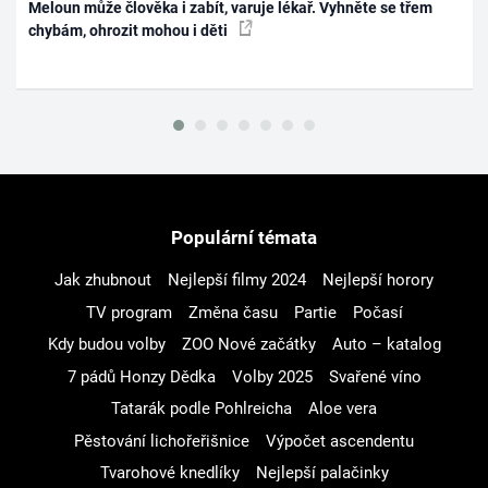
Meloun může člověka i zabít, varuje lékař. Vyhněte se třem
chybám, ohrozit mohou i děti
Populární témata
Jak zhubnout
Nejlepší filmy 2024
Nejlepší horory
TV program
Změna času
Partie
Počasí
Kdy budou volby
ZOO Nové začátky
Auto – katalog
7 pádů Honzy Dědka
Volby 2025
Svařené víno
Tatarák podle Pohlreicha
Aloe vera
Pěstování lichořeřišnice
Výpočet ascendentu
Tvarohové knedlíky
Nejlepší palačinky