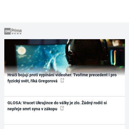
Hráči bojují proti vypínání videoher. Tvoříme precedent i pro
fyzický svět, říká Gregorová
GLOSA: Vracet Ukrajince do války je zlo. Žádný rodič si
nepřeje smrt syna v zákopu