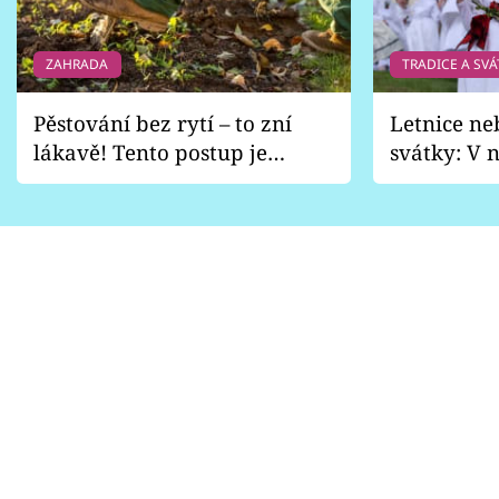
ZAHRADA
TRADICE A SVÁ
Pěstování bez rytí – to zní
Letnice ne
lákavě! Tento postup je
svátky: V n
vhodný jen pro některé
pondělí z
zahrady