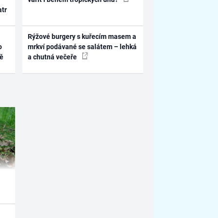
atr
Rýžové burgery s kuřecím masem a
o
mrkví podávané se salátem – lehká
ně
a chutná večeře