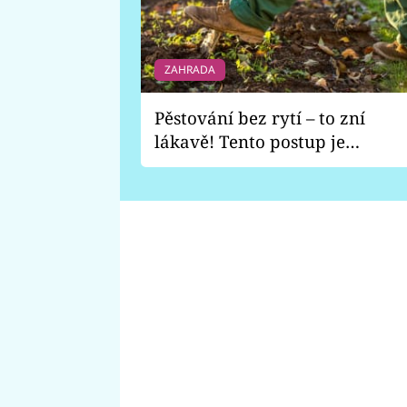
ZAHRADA
Pěstování bez rytí – to zní
lákavě! Tento postup je
vhodný jen pro některé
zahrady