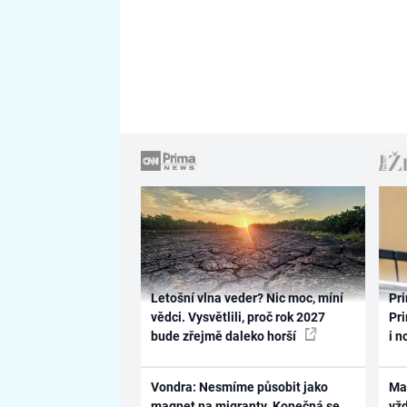
Letošní vlna veder? Nic moc, míní
Pri
vědci. Vysvětlili, proč rok 2027
Pri
bude zřejmě daleko horší
i n
Vondra: Nesmíme působit jako
Ma
magnet na migranty. Konečná se
vž