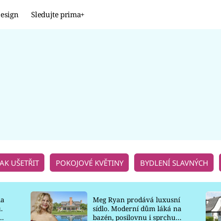
esign
Sledujte prima+
Design
TRENDY
JAK NA TO
PROMĚNY
NAŠE TIPY
JAK UŠETŘIT
POKOJOVÉ KVĚTINY
BYDLENÍ SLAVNÝCH
la
Meg Ryan prodává luxusní
.
sídlo. Moderní dům láká na
o
bazén, posilovnu i sprchu