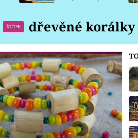
pro psy
dřevěné korálky
ŠTÍTEK
TO