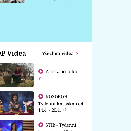
chátrá
P Videa
Všechna videa
Zajíc z proutků
KOZOROH -
Týdenní horoskop od
14.4. - 20.4.
ŠTÍR - Týdenní