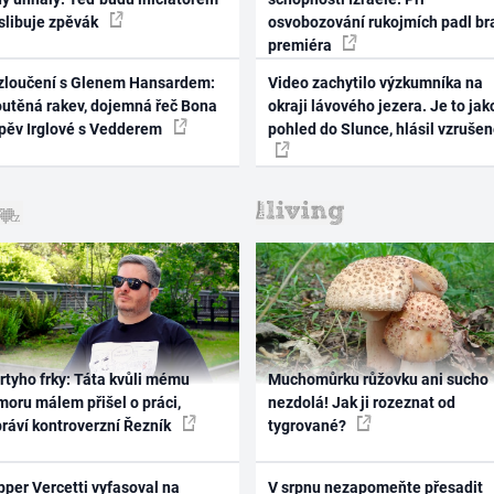
 slibuje zpěvák
osvobozování rukojmích padl br
premiéra
zloučení s Glenem Hansardem:
Video zachytilo výzkumníka na
outěná rakev, dojemná řeč Bona
okraji lávového jezera. Je to jak
zpěv Irglové s Vedderem
pohled do Slunce, hlásil vzruše
rtyho frky: Táta kvůli mému
Muchomůrku růžovku ani sucho
oru málem přišel o práci,
nezdolá! Jak ji rozeznat od
práví kontroverzní Řezník
tygrované?
per Vercetti vyfasoval na
V srpnu nezapomeňte přesadit