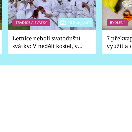
TRADICE A SVÁTKY
BYDLENÍ
10 fotografií
Letnice neboli svatodušní
7 překva
svátky: V neděli kostel, v
využít al
pondělí zábava
Nabrousí
nádobí