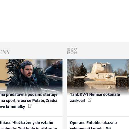
ma představila podzim: startuje
Tank KV-1 Němce dokonale
ma sport, vrací se Polabí, Zrádci
zaskočil
ové kriminálky
thiase Hložka ženy do vztahu
Operace Entebbe ukázala
dy uhnaly: Teď budu iniciátorem
schopnosti Izraele. Při