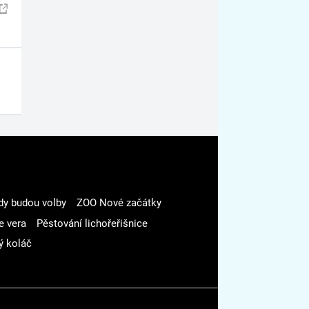
dy budou volby
ZOO Nové začátky
e vera
Pěstování lichořeřišnice
ý koláč