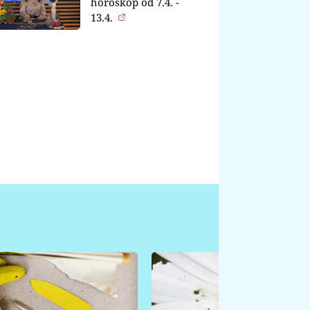
horoskop od 7.4. -
13.4.