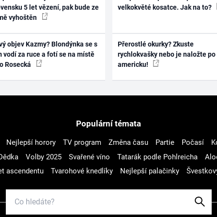
vensku 5 let vězení, pak bude ze
velkokvěté kosatce. Jak na to?
mě vyhoštěn
vý objev Kazmy? Blondýnka se s
Přerostlé okurky? Zkuste
 vodí za ruce a fotí se na místě
rychlokvašky nebo je naložte po
ko Rosecká
americku!
Populární témata
Nejlepší horory
TV program
Změna času
Partie
Počasí
K
Dědka
Volby 2025
Svařené víno
Tatarák podle Pohlreicha
Alo
t ascendentu
Tvarohové knedlíky
Nejlepší palačinky
Švestkov