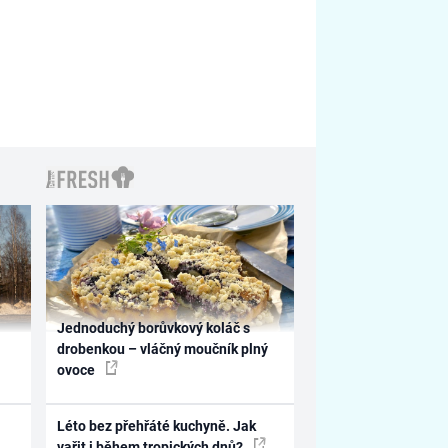
Jednoduchý borůvkový koláč s
drobenkou – vláčný moučník plný
ovoce
Léto bez přehřáté kuchyně. Jak
vařit i během tropických dnů?