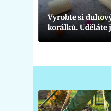
Vyrobte si duhov
korálků. Uděláte 