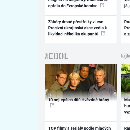
opřela do Evropské komise
já,
Záběry drsné přestřelky v lese.
Ro
Precizní ukrajinská akce vedla k
Pr
likvidaci několika okupantů
a 
10 nejlepších dílů Hvězdné brány
Ma
hum
vy
TOP filmy a seriály podle mladých
Rap