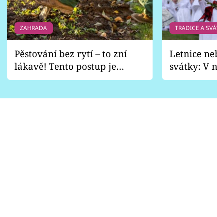
ZAHRADA
TRADICE A SVÁ
Pěstování bez rytí – to zní
Letnice ne
lákavě! Tento postup je
svátky: V n
vhodný jen pro některé
pondělí z
zahrady