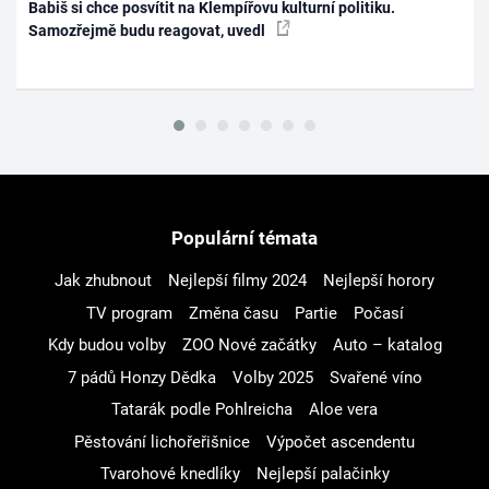
Babiš si chce posvítit na Klempířovu kulturní politiku.
Samozřejmě budu reagovat, uvedl
Populární témata
Jak zhubnout
Nejlepší filmy 2024
Nejlepší horory
TV program
Změna času
Partie
Počasí
Kdy budou volby
ZOO Nové začátky
Auto – katalog
7 pádů Honzy Dědka
Volby 2025
Svařené víno
Tatarák podle Pohlreicha
Aloe vera
Pěstování lichořeřišnice
Výpočet ascendentu
Tvarohové knedlíky
Nejlepší palačinky