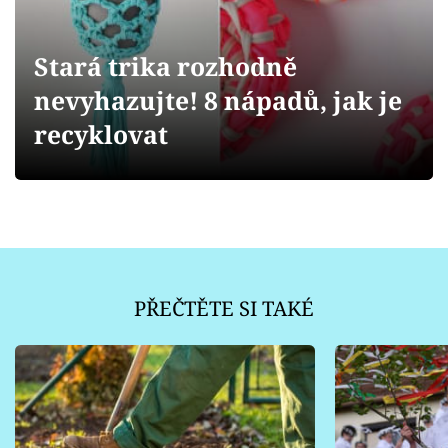
Sledujte prima+
Stará trika rozhodně
Přihlášení
nevyhazujte! 8 nápadů, jak je
recyklovat
Sledujte nás
PŘEČTĚTE SI TAKÉ