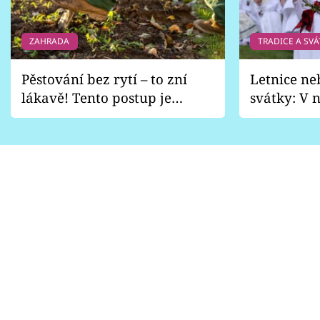
ZAHRADA
TRADICE A SVÁ
Pěstování bez rytí – to zní
Letnice ne
lákavě! Tento postup je
svátky: V n
vhodný jen pro některé
pondělí z
zahrady