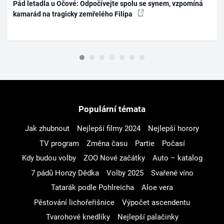
Pád letadla u Očové: Odpočívejte spolu se synem, vzpomíná
kamarád na tragicky zemřelého Filipa
Populární témata
Jak zhubnout
Nejlepší filmy 2024
Nejlepší horory
TV program
Změna času
Partie
Počasí
Kdy budou volby
ZOO Nové začátky
Auto – katalog
7 pádů Honzy Dědka
Volby 2025
Svařené víno
Tatarák podle Pohlreicha
Aloe vera
Pěstování lichořeřišnice
Výpočet ascendentu
Tvarohové knedlíky
Nejlepší palačinky