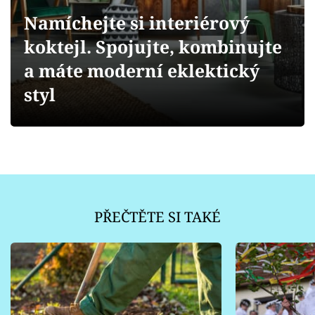
Sledujte prima+
Namíchejte si interiérový
koktejl. Spojujte, kombinujte
Přihlášení
a máte moderní eklektický
styl
Sledujte nás
PŘEČTĚTE SI TAKÉ