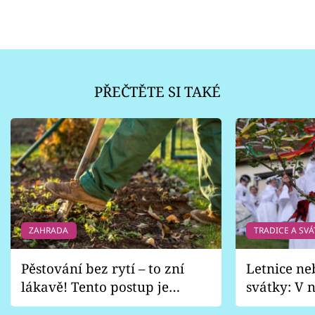
PŘEČTĚTE SI TAKÉ
ZAHRADA
TRADICE A SVÁ
Pěstování bez rytí – to zní
Letnice ne
lákavě! Tento postup je
svátky: V n
vhodný jen pro některé
pondělí z