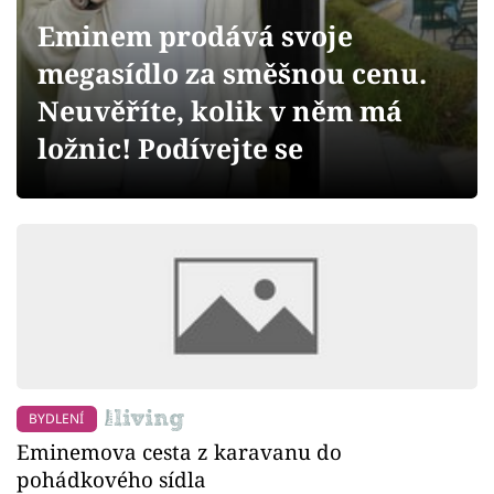
Sledujte prima+
Eminem prodává svoje
megasídlo za směšnou cenu.
Přihlášení
Neuvěříte, kolik v něm má
ložnic! Podívejte se
Sledujte nás
BYDLENÍ
Eminemova cesta z karavanu do
pohádkového sídla