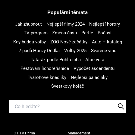
Populární témata
Jak zhubnout
Nejlepší filmy 2024
Nejlepší horory
TV program
Změna času
Partie
Počasí
Kdy budou volby
ZOO Nové začátky
Auto – katalog
7 pádů Honzy Dědka
Volby 2025
Svařené víno
Tatarák podle Pohlreicha
Aloe vera
Pěstování lichořeřišnice
Výpočet ascendentu
Tvarohové knedlíky
Nejlepší palačinky
Švestkový koláč
O FTV Prima
Management