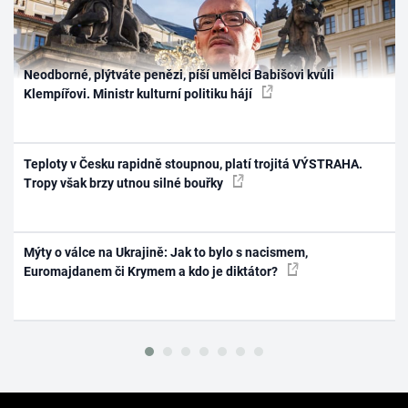
Neodborné, plýtváte penězi, píší umělci Babišovi kvůli
Klempířovi. Ministr kulturní politiku hájí
Teploty v Česku rapidně stoupnou, platí trojitá VÝSTRAHA.
Tropy však brzy utnou silné bouřky
Mýty o válce na Ukrajině: Jak to bylo s nacismem,
Euromajdanem či Krymem a kdo je diktátor?