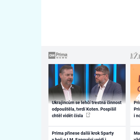
Ukrajincům se lehčí trestná činnost
Pri
odpouštěla, tvrdí Koten. Pospíšil
Pri
chtěl vidět čísla
i n
Prima přinese další krok Sparty
Ma
v boji o LM. Fanoušci uvidí i
vž