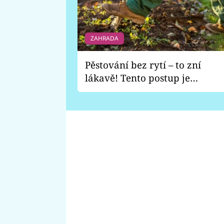
ZAHRADA
Pěstování bez rytí – to zní
lákavě! Tento postup je
vhodný jen pro některé
zahrady