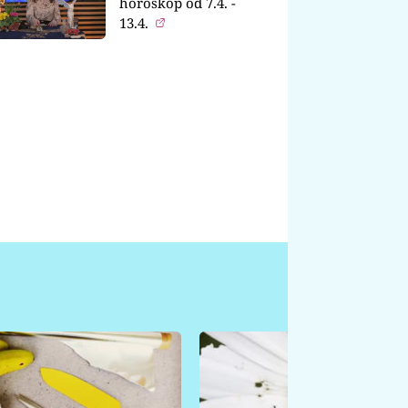
horoskop od 7.4. -
13.4.