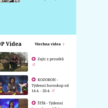
chátrá
P Videa
Všechna videa
Zajíc z proutků
KOZOROH -
Týdenní horoskop od
14.4. - 20.4.
ŠTÍR - Týdenní