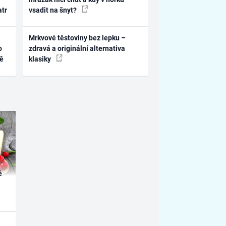
atr
vsadit na šnyt?
Mrkvové těstoviny bez lepku –
o
zdravá a originální alternativa
ně
klasiky
é