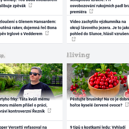
 slibuje zpěvák
osvobozování rukojmích padl br
premiéra
zloučení s Glenem Hansardem:
Video zachytilo výzkumníka na
outěná rakev, dojemná řeč Bona
okraji lávového jezera. Je to jak
zpěv Irglové s Vedderem
pohled do Slunce, hlásil vzruše
rtyho frky: Táta kvůli mému
Pěstujte brusinky! Na co je dobr
oru málem přišel o práci,
hořce kyselé červené ovoce?
práví kontroverzní Řezník
per Vercetti vyfasoval na
9 tipů s kostkami ledu: Vyhladí