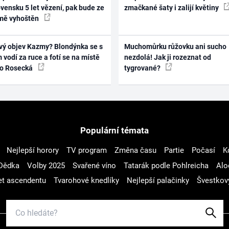
vensku 5 let vězení, pak bude ze
zmačkané šaty i zalijí květiny
mě vyhoštěn
vý objev Kazmy? Blondýnka se s
Muchomůrku růžovku ani sucho
 vodí za ruce a fotí se na místě
nezdolá! Jak ji rozeznat od
ko Rosecká
tygrované?
Populární témata
Nejlepší horory
TV program
Změna času
Partie
Počasí
K
Dědka
Volby 2025
Svařené víno
Tatarák podle Pohlreicha
Alo
t ascendentu
Tvarohové knedlíky
Nejlepší palačinky
Švestkov