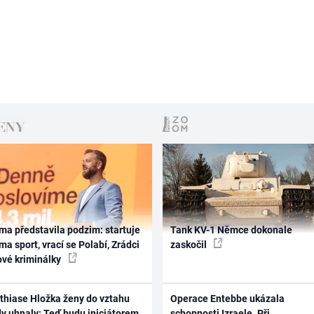
ma představila podzim: startuje
Tank KV-1 Němce dokonale
ma sport, vrací se Polabí, Zrádci
zaskočil
ové kriminálky
thiase Hložka ženy do vztahu
Operace Entebbe ukázala
dy uhnaly: Teď budu iniciátorem
schopnosti Izraele. Při