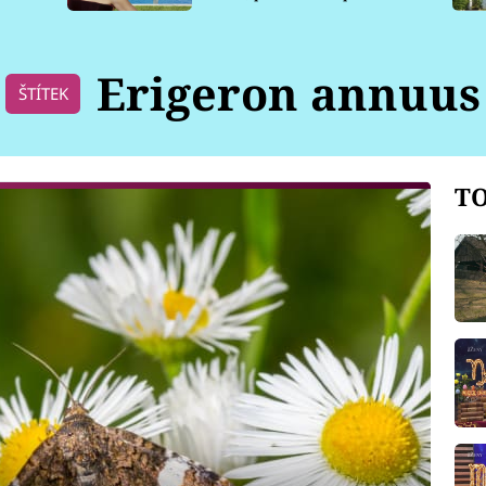
pro psy
Erigeron annuus
ŠTÍTEK
TO