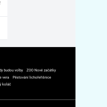
dy budou volby
ZOO Nové začátky
e vera
Pěstování lichořeřišnice
ý koláč