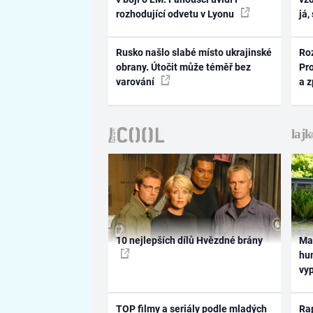
rozhodující odvetu v Lyonu
já,
Rusko našlo slabé místo ukrajinské
Ro
obrany. Útočit může téměř bez
Pr
varování
a 
10 nejlepších dílů Hvězdné brány
Ma
hum
vy
TOP filmy a seriály podle mladých
Rap