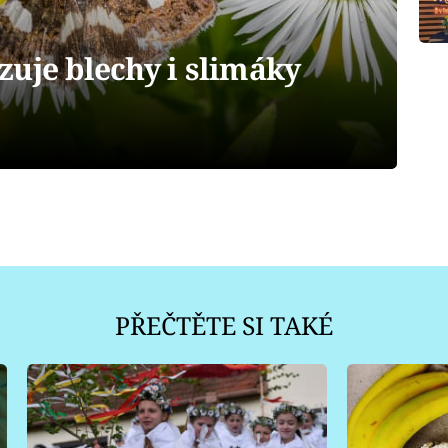
uje blechy i slimáky
PŘEČTĚTE SI TAKÉ