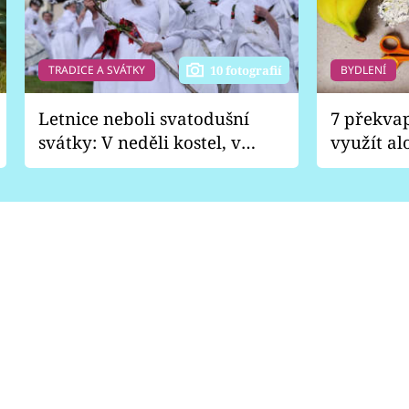
TRADICE A SVÁTKY
BYDLENÍ
10 fotografií
Letnice neboli svatodušní
7 překva
svátky: V neděli kostel, v
využít al
pondělí zábava
Nabrousí
nádobí