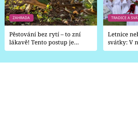
ZAHRADA
TRADICE A SVÁ
Pěstování bez rytí – to zní
Letnice ne
lákavě! Tento postup je
svátky: V n
vhodný jen pro některé
pondělí z
zahrady