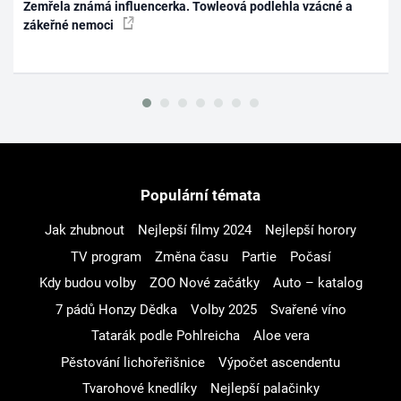
Zemřela známá influencerka. Towleová podlehla vzácné a
zákeřné nemoci
Populární témata
Jak zhubnout
Nejlepší filmy 2024
Nejlepší horory
TV program
Změna času
Partie
Počasí
Kdy budou volby
ZOO Nové začátky
Auto – katalog
7 pádů Honzy Dědka
Volby 2025
Svařené víno
Tatarák podle Pohlreicha
Aloe vera
Pěstování lichořeřišnice
Výpočet ascendentu
Tvarohové knedlíky
Nejlepší palačinky