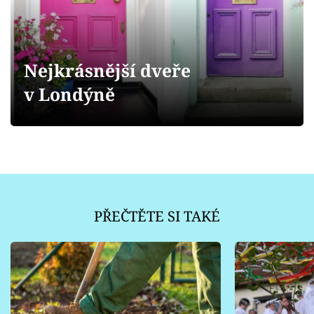
Sledujte prima+
Přihlášení
Nejkrásnější dveře
v Londýně
Sledujte nás
PŘEČTĚTE SI TAKÉ