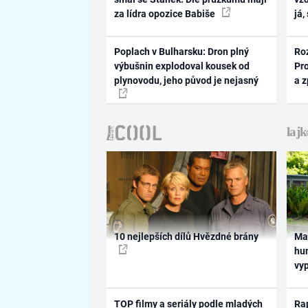
za lídra opozice Babiše
já,
Poplach v Bulharsku: Dron plný
Ro
výbušnin explodoval kousek od
Pr
plynovodu, jeho původ je nejasný
a 
10 nejlepších dílů Hvězdné brány
Ma
hum
vy
TOP filmy a seriály podle mladých
Rap