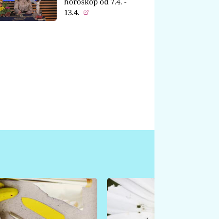
horoskop od 7.4. -
13.4.