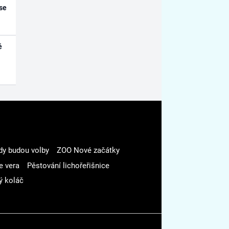
se
é
dy budou volby
ZOO Nové začátky
e vera
Pěstování lichořeřišnice
ý koláč