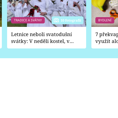
TRADICE A SVÁTKY
BYDLENÍ
10 fotografií
Letnice neboli svatodušní
7 překva
svátky: V neděli kostel, v
využít al
pondělí zábava
Nabrousí
nádobí