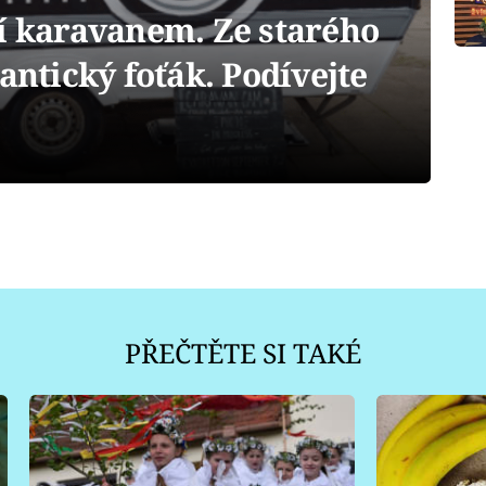
tí karavanem. Ze starého
antický foťák. Podívejte
PŘEČTĚTE SI TAKÉ