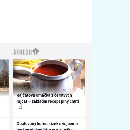
Rajčatová omáčka z čerstvých
rajčat – základní recept plný chuti
Obalovaný kuřecí řízek s vejcem z
horkovzdušné fritézy – klasika v