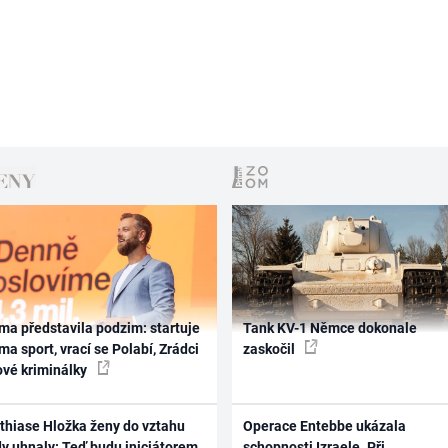
ma představila podzim: startuje
Tank KV-1 Němce dokonale
ma sport, vrací se Polabí, Zrádci
zaskočil
ové kriminálky
thiase Hložka ženy do vztahu
Operace Entebbe ukázala
dy uhnaly: Teď budu iniciátorem
schopnosti Izraele. Při