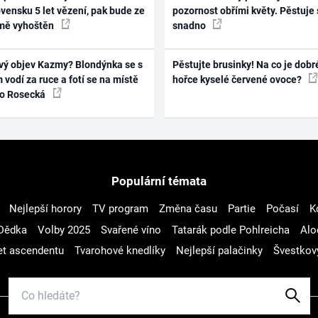
vensku 5 let vězení, pak bude ze
pozornost obřími květy. Pěstuje 
mě vyhoštěn
snadno
vý objev Kazmy? Blondýnka se s
Pěstujte brusinky! Na co je dobr
 vodí za ruce a fotí se na místě
hořce kyselé červené ovoce?
ko Rosecká
Populární témata
Nejlepší horory
TV program
Změna času
Partie
Počasí
K
Dědka
Volby 2025
Svařené víno
Tatarák podle Pohlreicha
Alo
t ascendentu
Tvarohové knedlíky
Nejlepší palačinky
Švestkov