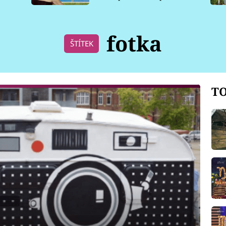
pro psy
fotka
ŠTÍTEK
TO