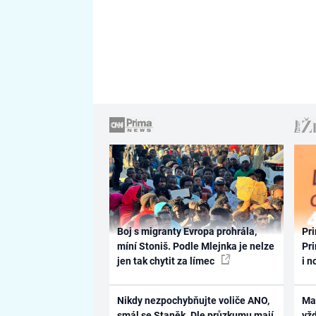
Boj s migranty Evropa prohrála,
Pri
míní Stoniš. Podle Mlejnka je nelze
Pri
jen tak chytit za límec
i n
Nikdy nezpochybňujte voliče ANO,
Ma
smál se Staněk. Dle průzkumu mají
vž