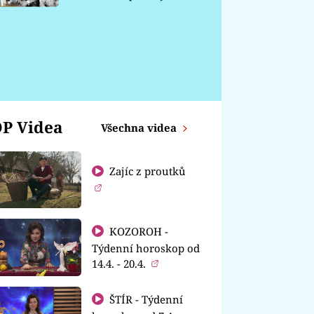
chátrá
P Videa
Všechna videa
Zajíc z proutků
KOZOROH -
Týdenní horoskop od
14.4. - 20.4.
ŠTÍR - Týdenní