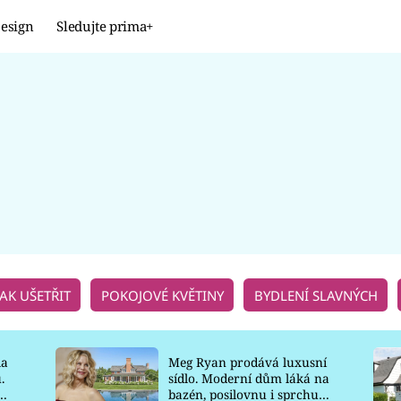
esign
Sledujte prima+
Design
TRENDY
JAK NA TO
PROMĚNY
NAŠE TIPY
JAK UŠETŘIT
POKOJOVÉ KVĚTINY
BYDLENÍ SLAVNÝCH
la
Meg Ryan prodává luxusní
.
sídlo. Moderní dům láká na
o
bazén, posilovnu i sprchu