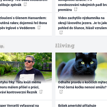
 slibuje zpěvák
osvobozování rukojmích padl br
premiéra
zloučení s Glenem Hansardem:
Video zachytilo výzkumníka na
outěná rakev, dojemná řeč Bona
okraji lávového jezera. Je to jak
zpěv Irglové s Vedderem
pohled do Slunce, hlásil vzruše
rtyho frky: Táta kvůli mému
Odhalte pravdu o kočičích mýtec
oru málem přišel o práci,
Proč černá kočka nenosí smůlu?
práví kontroverzní Řezník
per Vercetti vyfasoval na
Ibišek americký přitahuje