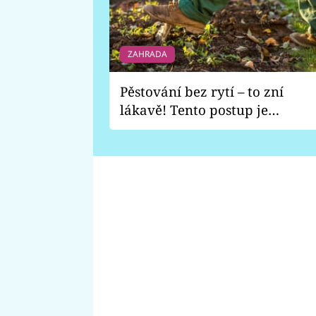
ZAHRADA
Pěstování bez rytí – to zní
lákavě! Tento postup je
vhodný jen pro některé
zahrady