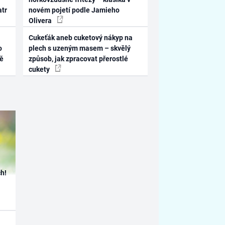
atr
novém pojetí podle Jamieho
Olivera
Cukeťák aneb cuketový nákyp na
o
plech s uzeným masem – skvělý
ně
způsob, jak zpracovat přerostlé
cukety
h!