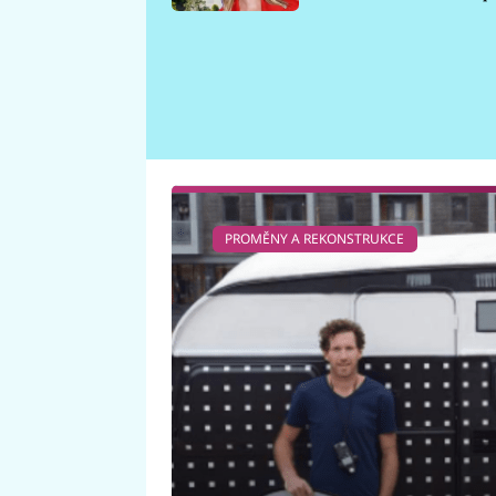
požáru
PROMĚNY A REKONSTRUKCE