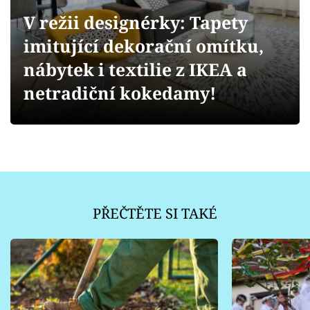
Sledujte prima+
V režii designérky: Tapety
imitující dekorační omítku,
Přihlášení
nábytek i textilie z IKEA a
netradiční kokedamy!
Sledujte nás
PŘEČTĚTE SI TAKÉ