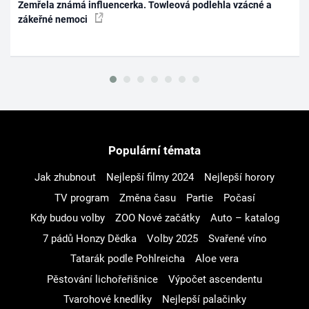
Zemřela známá influencerka. Towleová podlehla vzácné a
zákeřné nemoci
Populární témata
Jak zhubnout
Nejlepší filmy 2024
Nejlepší horory
TV program
Změna času
Partie
Počasí
Kdy budou volby
ZOO Nové začátky
Auto – katalog
7 pádů Honzy Dědka
Volby 2025
Svařené víno
Tatarák podle Pohlreicha
Aloe vera
Pěstování lichořeřišnice
Výpočet ascendentu
Tvarohové knedlíky
Nejlepší palačinky