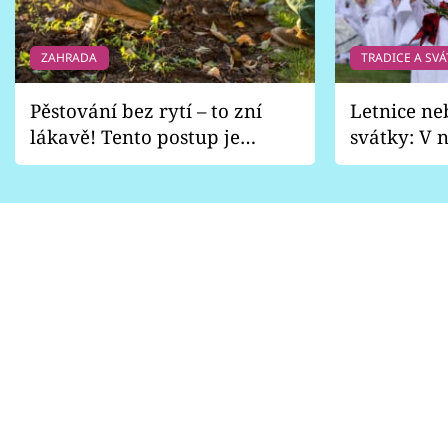
ZAHRADA
TRADICE A SVÁ
Pěstování bez rytí – to zní
Letnice ne
lákavě! Tento postup je
svátky: V n
vhodný jen pro některé
pondělí z
zahrady