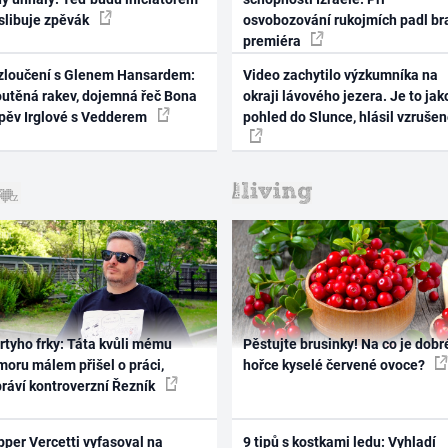
 slibuje zpěvák
osvobozování rukojmích padl br
premiéra
zloučení s Glenem Hansardem:
Video zachytilo výzkumníka na
outěná rakev, dojemná řeč Bona
okraji lávového jezera. Je to jak
zpěv Irglové s Vedderem
pohled do Slunce, hlásil vzruše
rtyho frky: Táta kvůli mému
Pěstujte brusinky! Na co je dobr
oru málem přišel o práci,
hořce kyselé červené ovoce?
práví kontroverzní Řezník
per Vercetti vyfasoval na
9 tipů s kostkami ledu: Vyhladí