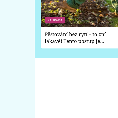
ZAHRADA
Pěstování bez rytí – to zní
lákavě! Tento postup je
vhodný jen pro některé
zahrady