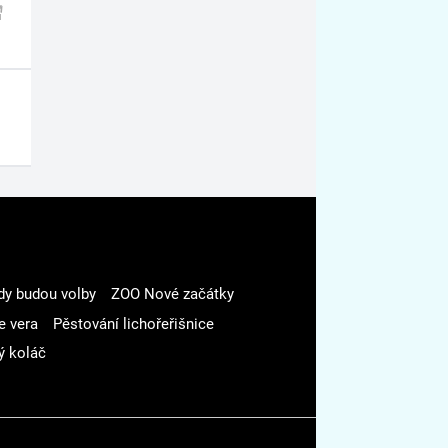
dy budou volby
ZOO Nové začátky
e vera
Pěstování lichořeřišnice
ý koláč