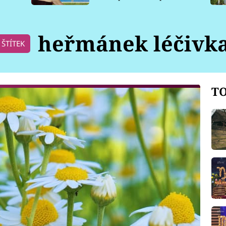
pro psy
heřmánek léčivk
ŠTÍTEK
TO