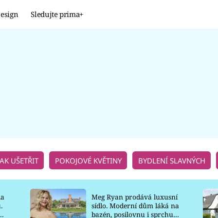
esign
Sledujte prima+
Design
TRENDY
JAK NA TO
PROMĚNY
NAŠE TIPY
JAK UŠETŘIT
POKOJOVÉ KVĚTINY
BYDLENÍ SLAVNÝCH
la
Meg Ryan prodává luxusní
.
sídlo. Moderní dům láká na
o
bazén, posilovnu i sprchu