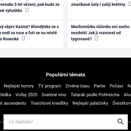
vensku 5 let vězení, pak bude ze
zmačkané šaty i zalijí květiny
mě vyhoštěn
vý objev Kazmy? Blondýnka se s
Muchomůrku růžovku ani sucho
 vodí za ruce a fotí se na místě
nezdolá! Jak ji rozeznat od
ko Rosecká
tygrované?
Populární témata
Nejlepší horory
TV program
Změna času
Partie
Počasí
K
Dědka
Volby 2025
Svařené víno
Tatarák podle Pohlreicha
Alo
t ascendentu
Tvarohové knedlíky
Nejlepší palačinky
Švestkov