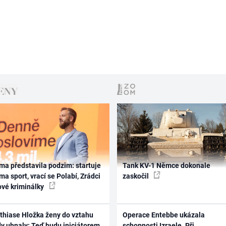
ma představila podzim: startuje
Tank KV-1 Němce dokonale
ma sport, vrací se Polabí, Zrádci
zaskočil
ové kriminálky
thiase Hložka ženy do vztahu
Operace Entebbe ukázala
dy uhnaly: Teď budu iniciátorem
schopnosti Izraele. Při