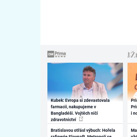
Kubek: Evropa si zdevastovala
Pri
farmacii, nakupujeme v
Pri
Bangladéši. Vojtěch ničí
i n
zdravotnictví
Bratislavou otřásl výbuch: Hořela
Ma
rafinerie Slovnaft. Metropolí se
vž