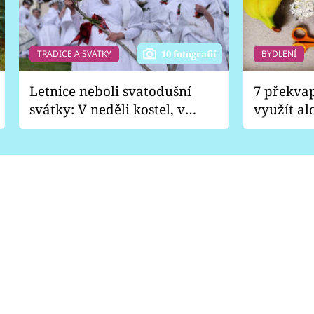
TRADICE A SVÁTKY
BYDLENÍ
10 fotografií
Letnice neboli svatodušní
7 překva
svátky: V neděli kostel, v
využít al
pondělí zábava
Nabrousí
nádobí