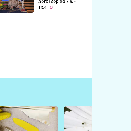
horoskop od 7.4. -
13.4.