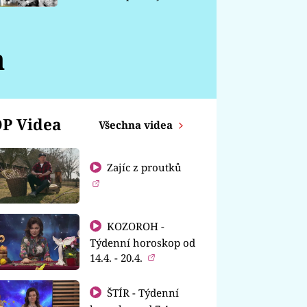
chátrá
a
P Videa
Všechna videa
Zajíc z proutků
KOZOROH -
Týdenní horoskop od
14.4. - 20.4.
ŠTÍR - Týdenní