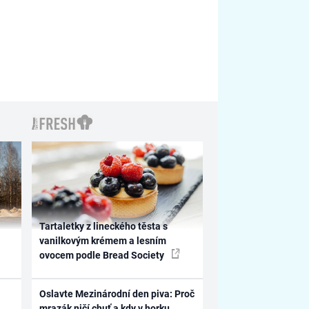
Tartaletky z lineckého těsta s
vanilkovým krémem a lesním
ovocem podle Bread Society
Oslavte Mezinárodní den piva: Proč
mrazák ničí chuť a kdy v horku