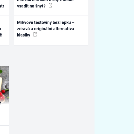
atr
vsadit na šnyt?
Mrkvové těstoviny bez lepku –
o
zdravá a originální alternativa
ně
klasiky
é