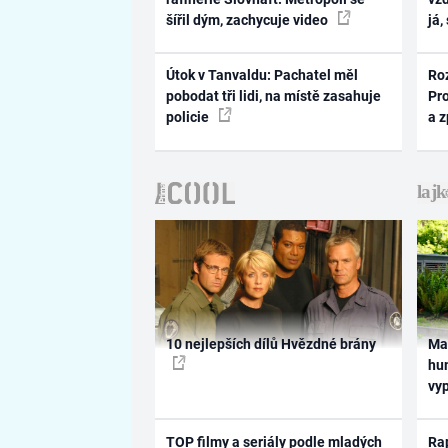
šířil dým, zachycuje video
já,
Útok v Tanvaldu: Pachatel měl
Ro
pobodat tři lidi, na místě zasahuje
Pr
policie
a 
10 nejlepších dílů Hvězdné brány
Ma
hum
vy
TOP filmy a seriály podle mladých
Rap