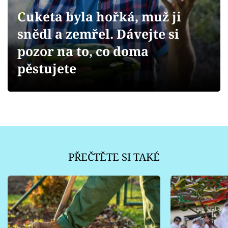
Sledujte prima+
Cuketa byla hořká, muž ji
snědl a zemřel. Dávejte si
Přihlášení
pozor na to, co doma
pěstujete
Sledujte nás
PŘEČTĚTE SI TAKÉ