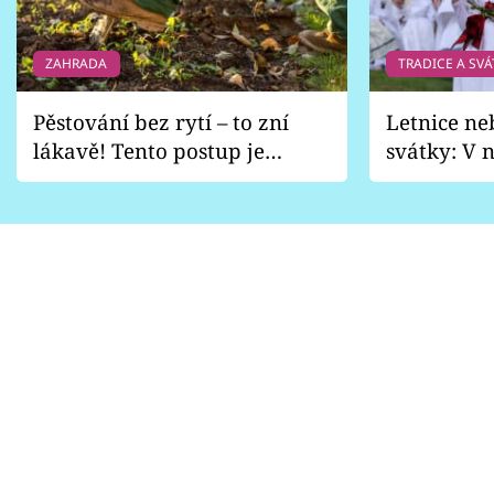
ZAHRADA
TRADICE A SVÁ
Pěstování bez rytí – to zní
Letnice ne
lákavě! Tento postup je
svátky: V n
vhodný jen pro některé
pondělí z
zahrady