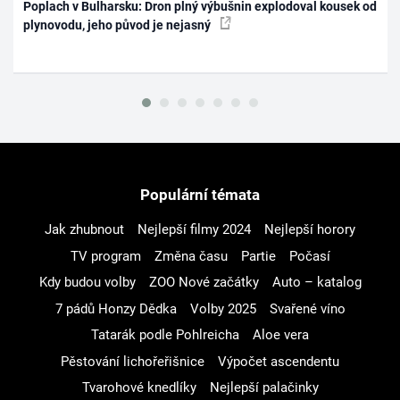
Poplach v Bulharsku: Dron plný výbušnin explodoval kousek od
plynovodu, jeho původ je nejasný
Populární témata
Jak zhubnout
Nejlepší filmy 2024
Nejlepší horory
TV program
Změna času
Partie
Počasí
Kdy budou volby
ZOO Nové začátky
Auto – katalog
7 pádů Honzy Dědka
Volby 2025
Svařené víno
Tatarák podle Pohlreicha
Aloe vera
Pěstování lichořeřišnice
Výpočet ascendentu
Tvarohové knedlíky
Nejlepší palačinky