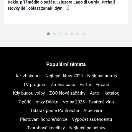
Peklo, píší média o požáru u jezera Lago di Garda. Prchají
stovky lidí, oblast zahalil dým
Populární témata
Jak zhubnout
Nejlepší filmy 2024
Nejlepší horory
TV program
Změna času
Partie
Počasí
Kdy budou volby
ZOO Nové začátky
Auto – katalog
7 pádů Honzy Dědka
Volby 2025
Svařené víno
Tatarák podle Pohlreicha
Aloe vera
Pěstování lichořeřišnice
Výpočet ascendentu
Tvarohové knedlíky
Nejlepší palačinky