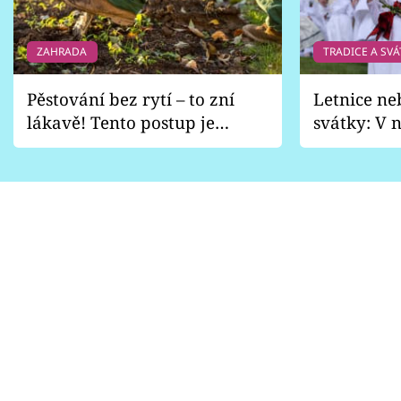
ZAHRADA
TRADICE A SVÁ
Pěstování bez rytí – to zní
Letnice ne
lákavě! Tento postup je
svátky: V n
vhodný jen pro některé
pondělí z
zahrady