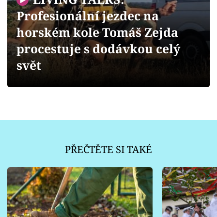
Sledujte prima+
Profesionální jezdec na
horském kole Tomáš Zejda
Přihlášení
procestuje s dodávkou celý
svět
Sledujte nás
PŘEČTĚTE SI TAKÉ