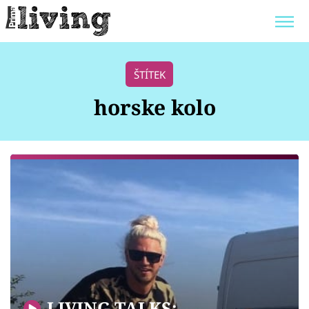
Trendy:
JAK UŠETŘIT
POKOJOVÉ KVĚTINY
ŠTÍTEK
BYDLENÍ SLAVNÝCH
ZAHRADA
horske kolo
Témata
Bydlení
Zahrada
Design
LIVING TALKS: