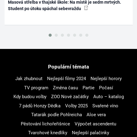
Masová střelba v thajské škole: Na místě je sedm mrtvých.
Student po útoku spáchal sebevraždu
Populární témata
Jak zhubnout
Nejlepší filmy 2024
Nejlepší horory
TV program
Změna času
Partie
Počasí
Kdy budou volby
ZOO Nové začátky
Auto – katalog
7 pádů Honzy Dědka
Volby 2025
Svařené víno
Tatarák podle Pohlreicha
Aloe vera
Pěstování lichořeřišnice
Výpočet ascendentu
Tvarohové knedlíky
Nejlepší palačinky