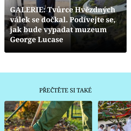
Sledujte prima+
GALERIE: Tvůrce Hvězdných
válek se dočkal. Podívejte se,
Přihlášení
jak bude vypadat muzeum
George Lucase
Sledujte nás
PŘEČTĚTE SI TAKÉ