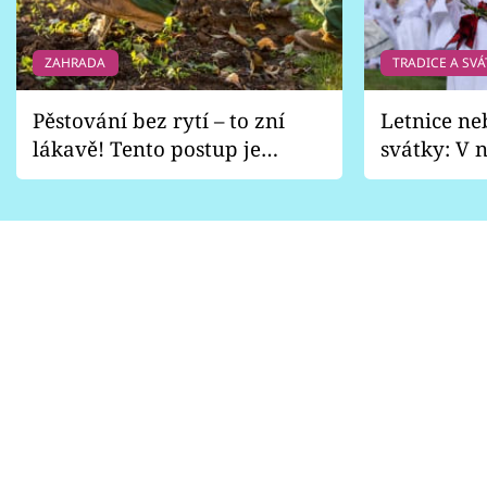
ZAHRADA
TRADICE A SVÁ
Pěstování bez rytí – to zní
Letnice ne
lákavě! Tento postup je
svátky: V n
vhodný jen pro některé
pondělí z
zahrady