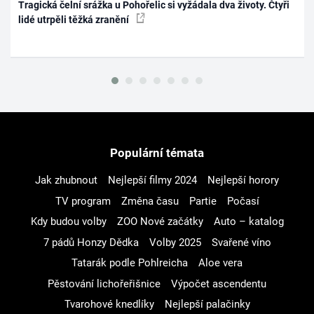
Tragická čelní srážka u Pohořelic si vyžádala dva životy. Čtyři
lidé utrpěli těžká zranění
Populární témata
Jak zhubnout
Nejlepší filmy 2024
Nejlepší horory
TV program
Změna času
Partie
Počasí
Kdy budou volby
ZOO Nové začátky
Auto – katalog
7 pádů Honzy Dědka
Volby 2025
Svařené víno
Tatarák podle Pohlreicha
Aloe vera
Pěstování lichořeřišnice
Výpočet ascendentu
Tvarohové knedlíky
Nejlepší palačinky