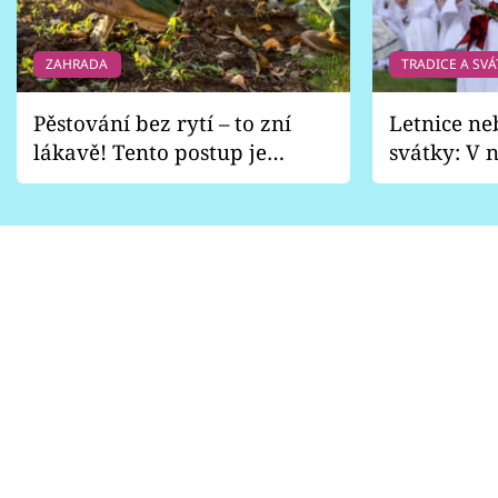
ZAHRADA
TRADICE A SVÁ
Pěstování bez rytí – to zní
Letnice ne
lákavě! Tento postup je
svátky: V n
vhodný jen pro některé
pondělí z
zahrady