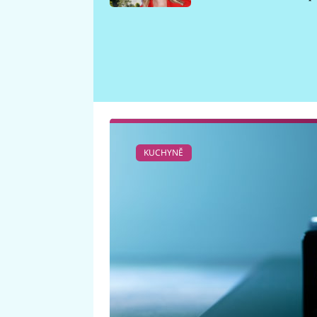
požáru
KUCHYNĚ