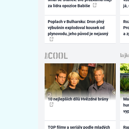
za lídra opozice Babiše
já,
Poplach v Bulharsku: Dron plný
Ro
výbušnin explodoval kousek od
Pr
plynovodu, jeho původ je nejasný
a 
10 nejlepších dílů Hvězdné brány
Ma
hum
vy
TOP filmy a seriály podle mladých
Rap