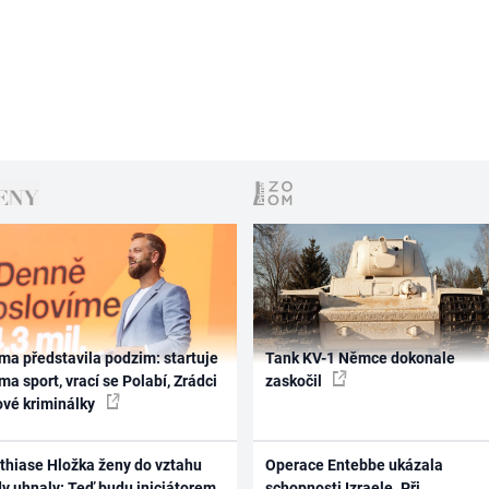
ma představila podzim: startuje
Tank KV-1 Němce dokonale
ma sport, vrací se Polabí, Zrádci
zaskočil
ové kriminálky
thiase Hložka ženy do vztahu
Operace Entebbe ukázala
dy uhnaly: Teď budu iniciátorem
schopnosti Izraele. Při