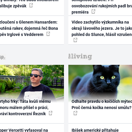
 slibuje zpěvák
osvobozování rukojmích padl br
premiéra
zloučení s Glenem Hansardem:
Video zachytilo výzkumníka na
outěná rakev, dojemná řeč Bona
okraji lávového jezera. Je to jak
zpěv Irglové s Vedderem
pohled do Slunce, hlásil vzruše
rtyho frky: Táta kvůli mému
Odhalte pravdu o kočičích mýtec
oru málem přišel o práci,
Proč černá kočka nenosí smůlu?
práví kontroverzní Řezník
per Vercetti vyfasoval na
Ibišek americký přitahuje