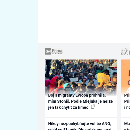
Boj s migranty Evropa prohrála,
Pri
míní Stoniš. Podle Mlejnka je nelze
Pri
jen tak chytit za límec
i n
Nikdy nezpochybňujte voliče ANO,
Ma
smál se Staněk. Dle průzkumu mají
vž