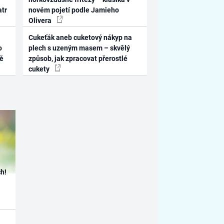
atr
novém pojetí podle Jamieho
Olivera
Cukeťák aneb cuketový nákyp na
o
plech s uzeným masem – skvělý
ně
způsob, jak zpracovat přerostlé
cukety
h!