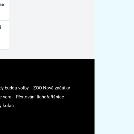
se
é
dy budou volby
ZOO Nové začátky
e vera
Pěstování lichořeřišnice
ý koláč