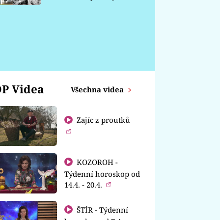
chátrá
P Videa
Všechna videa
Zajíc z proutků
KOZOROH -
Týdenní horoskop od
14.4. - 20.4.
ŠTÍR - Týdenní