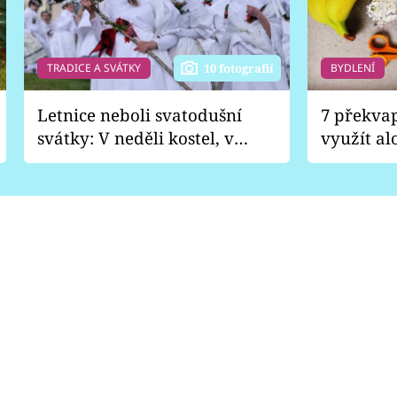
TRADICE A SVÁTKY
BYDLENÍ
10 fotografií
Letnice neboli svatodušní
7 překva
svátky: V neděli kostel, v
využít al
pondělí zábava
Nabrousí
nádobí