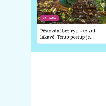
ZAHRADA
Pěstování bez rytí – to zní
lákavě! Tento postup je
vhodný jen pro některé
zahrady