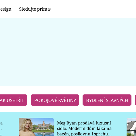
esign
Sledujte prima+
Design
TRENDY
JAK NA TO
PROMĚNY
NAŠE TIPY
JAK UŠETŘIT
POKOJOVÉ KVĚTINY
BYDLENÍ SLAVNÝCH
la
Meg Ryan prodává luxusní
.
sídlo. Moderní dům láká na
o
bazén, posilovnu i sprchu