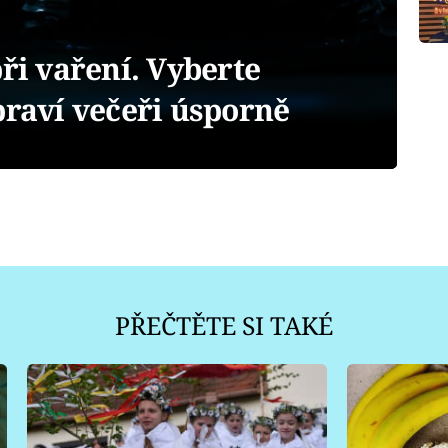
při vaření. Vyberte
praví večeři úsporně
PŘEČTĚTE SI TAKÉ