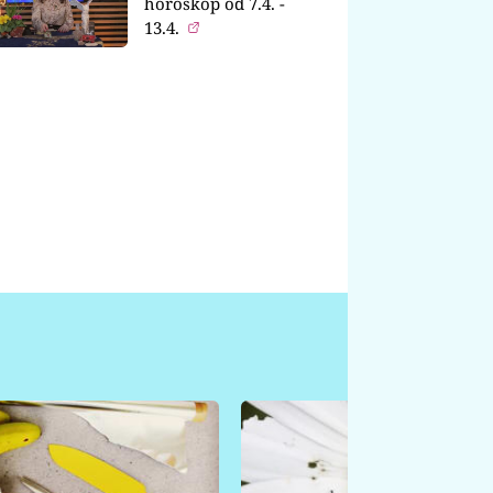
horoskop od 7.4. -
13.4.