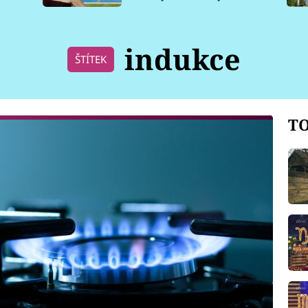
pro psy
indukce
ŠTÍTEK
TO