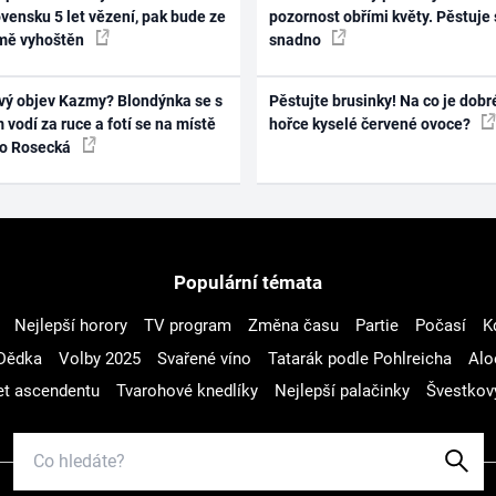
vensku 5 let vězení, pak bude ze
pozornost obřími květy. Pěstuje 
mě vyhoštěn
snadno
vý objev Kazmy? Blondýnka se s
Pěstujte brusinky! Na co je dobr
 vodí za ruce a fotí se na místě
hořce kyselé červené ovoce?
ko Rosecká
Populární témata
Nejlepší horory
TV program
Změna času
Partie
Počasí
K
Dědka
Volby 2025
Svařené víno
Tatarák podle Pohlreicha
Alo
t ascendentu
Tvarohové knedlíky
Nejlepší palačinky
Švestkov