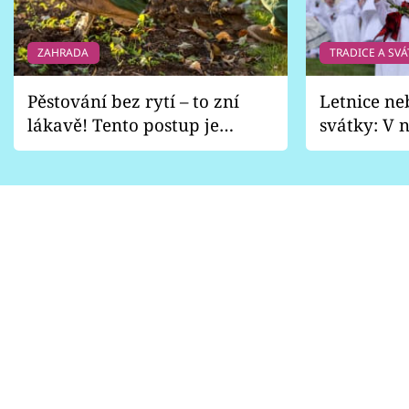
ZAHRADA
TRADICE A SVÁ
Pěstování bez rytí – to zní
Letnice ne
lákavě! Tento postup je
svátky: V n
vhodný jen pro některé
pondělí z
zahrady