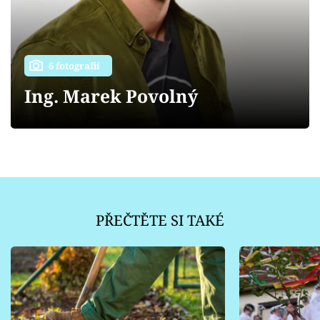
Sledujte prima+
Přihlášení
6 fotografií
Ing. Marek Povolný
Sledujte nás
PŘEČTĚTE SI TAKÉ