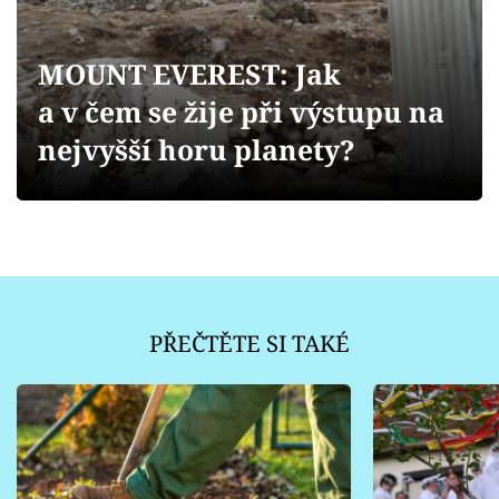
Sledujte prima+
MOUNT EVEREST: Jak
Přihlášení
a v čem se žije při výstupu na
nejvyšší horu planety?
Sledujte nás
PŘEČTĚTE SI TAKÉ