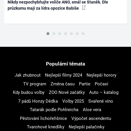
Nikdy nezpochybňujte voliče ANO, smál se Staněk. Dle
průzkumu mají za lídra opozice Babiše
Populární témata
Jak zhubnout
Nejlepší filmy 2024
Nejlepší horory
TV program
Změna času
Partie
Počasí
Kdy budou volby
ZOO Nové začátky
Auto – katalog
7 pádů Honzy Dědka
Volby 2025
Svařené víno
Tatarák podle Pohlreicha
Aloe vera
Pěstování lichořeřišnice
Výpočet ascendentu
Tvarohové knedlíky
Nejlepší palačinky