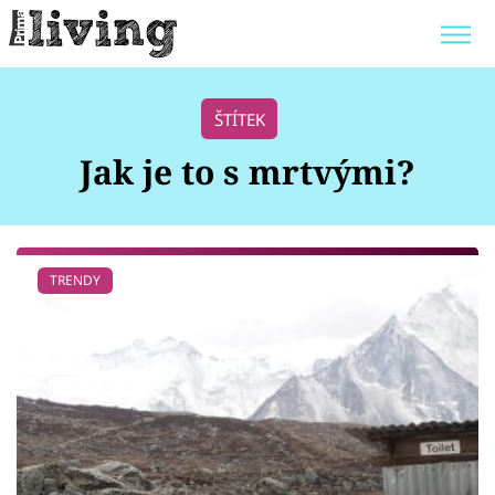
Trendy:
JAK UŠETŘIT
POKOJOVÉ KVĚTINY
ŠTÍTEK
BYDLENÍ SLAVNÝCH
ZAHRADA
Jak je to s mrtvými?
Témata
TRENDY
Bydlení
Zahrada
Design