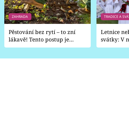
ZAHRADA
TRADICE A SVÁ
Pěstování bez rytí – to zní
Letnice ne
lákavě! Tento postup je
svátky: V n
vhodný jen pro některé
pondělí z
zahrady