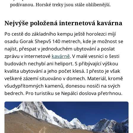
podívanou. Horské treky jsou stále oblíbenější.
Nejvýše položená internetová kavárna
Po cestě do základního kempu ještě horolezci míjí
osadu Gorak Shepv5 140 metrech, kde je možnost se
najíst, přespat v jednoduchém ubytování a poslat
zprávu v internetové
kavárně
. V malé vesnici o šesti
budovách nechybí ani heliport. S přibývající výškou
kvalita ubytování a jeho počet klesá. I přesto je však
veškeré zázemí situováno v domech. Materiál, kromě
všudypřítomných kamenů, donesou nosiči na svých
bedrech. Pro turistiku se Nepálci doslova přetrhnou.