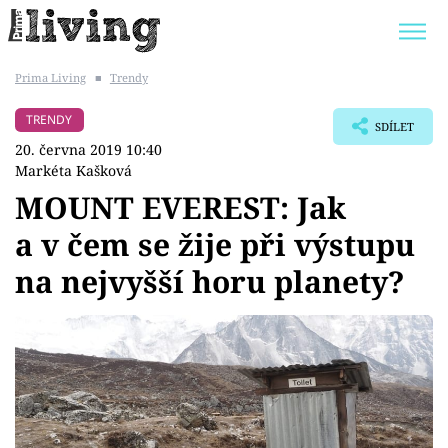
Prima Living
■
Trendy
Trendy:
JAK UŠETŘIT
POKOJOVÉ KVĚTINY
TRENDY
SDÍLET
BYDLENÍ SLAVNÝCH
ZAHRADA
20. června 2019 10:40
Markéta Kašková
MOUNT EVEREST: Jak
a v čem se žije při výstupu
Témata
na nejvyšší horu planety?
Bydlení
Zahrada
Design