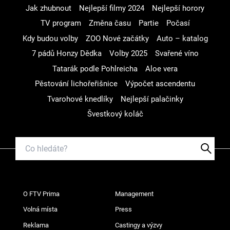
Jak zhubnout
Nejlepší filmy 2024
Nejlepší horory
TV program
Změna času
Partie
Počasí
Kdy budou volby
ZOO Nové začátky
Auto – katalog
7 pádů Honzy Dědka
Volby 2025
Svařené víno
Tatarák podle Pohlreicha
Aloe vera
Pěstování lichořeřišnice
Výpočet ascendentu
Tvarohové knedlíky
Nejlepší palačinky
Švestkový koláč
O FTV Prima
Management
Volná místa
Press
Reklama
Castingy a výzvy