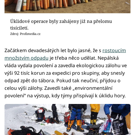
Úklidové operace byly zahájeny již na přelomu
tisíciletí.
Zdroj: Profimedia.cz
Začátkem devadesátých let bylo jasné, že s
rostoucím
množstvím odpadu
je třeba něco udělat. Nepálská
vláda vydala povolení a zavedla ekologickou zálohu ve
výši 92 tisíc korun za expedici pro skupiny, aby snesly
odpad zpět do tábora. Pokud tak neučiní, přijdou o
celou výši zálohy. Zavedli také „environmentální
povolení“ na výstup, kdy týmy přispívají k úklidu hory.