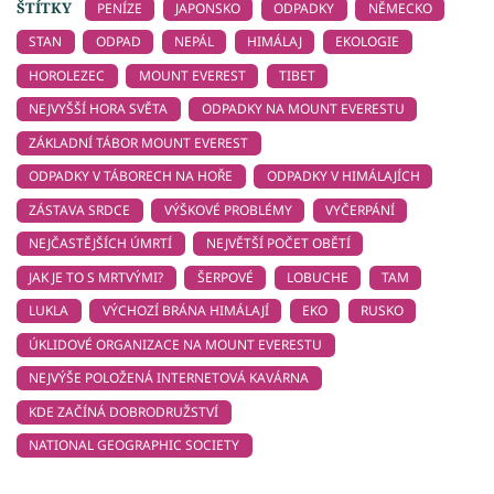
ŠTÍTKY
PENÍZE
JAPONSKO
ODPADKY
NĚMECKO
STAN
ODPAD
NEPÁL
HIMÁLAJ
EKOLOGIE
HOROLEZEC
MOUNT EVEREST
TIBET
NEJVYŠŠÍ HORA SVĚTA
ODPADKY NA MOUNT EVERESTU
ZÁKLADNÍ TÁBOR MOUNT EVEREST
ODPADKY V TÁBORECH NA HOŘE
ODPADKY V HIMÁLAJÍCH
ZÁSTAVA SRDCE
VÝŠKOVÉ PROBLÉMY
VYČERPÁNÍ
NEJČASTĚJŠÍCH ÚMRTÍ
NEJVĚTŠÍ POČET OBĚTÍ
JAK JE TO S MRTVÝMI?
ŠERPOVÉ
LOBUCHE
TAM
LUKLA
VÝCHOZÍ BRÁNA HIMÁLAJÍ
EKO
RUSKO
ÚKLIDOVÉ ORGANIZACE NA MOUNT EVERESTU
NEJVÝŠE POLOŽENÁ INTERNETOVÁ KAVÁRNA
KDE ZAČÍNÁ DOBRODRUŽSTVÍ
NATIONAL GEOGRAPHIC SOCIETY