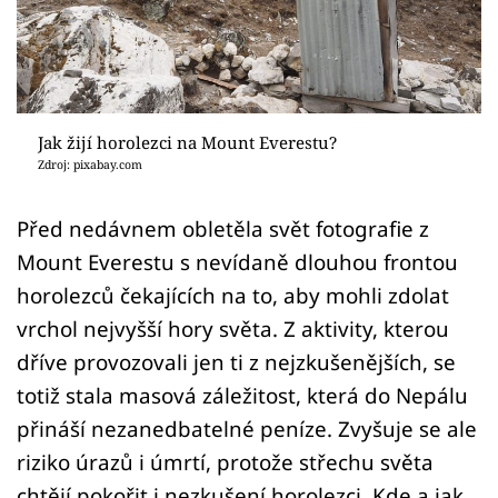
Sledujte prima+
Přihlášení
Jak žijí horolezci na Mount Everestu?
Sledujte nás
Zdroj: pixabay.com
Před nedávnem obletěla svět fotografie z
Mount Everestu s nevídaně dlouhou frontou
horolezců čekajících na to, aby mohli zdolat
vrchol nejvyšší hory světa. Z aktivity, kterou
dříve provozovali jen ti z nejzkušenějších, se
totiž stala masová záležitost, která do Nepálu
přináší nezanedbatelné peníze. Zvyšuje se ale
riziko úrazů i úmrtí, protože střechu světa
chtějí pokořit i nezkušení horolezci. Kde a jak