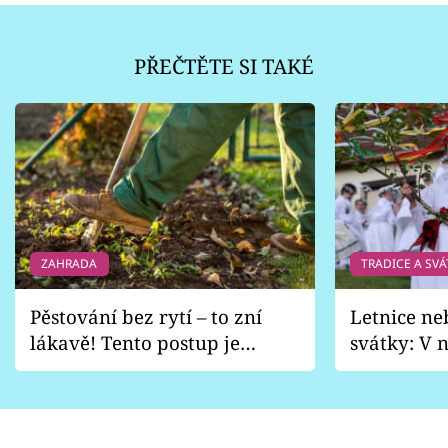
PŘEČTĚTE SI TAKÉ
ZAHRADA
TRADICE A SVÁ
Pěstování bez rytí – to zní
Letnice ne
lákavě! Tento postup je
svátky: V n
vhodný jen pro některé
pondělí z
zahrady