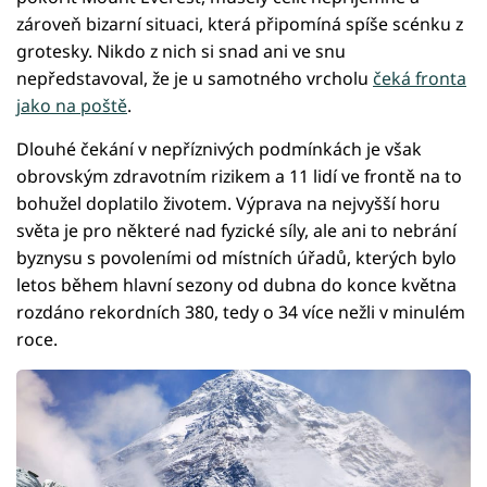
zároveň bizarní situaci, která připomíná spíše scénku z
grotesky. Nikdo z nich si snad ani ve snu
nepředstavoval, že je u samotného vrcholu
čeká fronta
jako na poště
.
Dlouhé čekání v nepříznivých podmínkách je však
obrovským zdravotním rizikem a 11 lidí ve frontě na to
bohužel doplatilo životem. Výprava na nejvyšší horu
světa je pro některé nad fyzické síly, ale ani to nebrání
byznysu s povoleními od místních úřadů, kterých bylo
letos během hlavní sezony od dubna do konce května
rozdáno rekordních 380, tedy o 34 více nežli v minulém
roce.