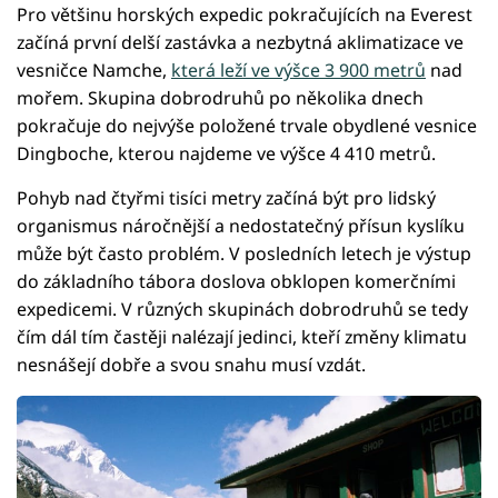
Pro většinu horských expedic pokračujících na Everest
začíná první delší zastávka a nezbytná aklimatizace ve
vesničce Namche,
která leží ve výšce 3 900 metrů
nad
mořem. Skupina dobrodruhů po několika dnech
pokračuje do nejvýše položené trvale obydlené vesnice
Dingboche, kterou najdeme ve výšce 4 410 metrů.
Pohyb nad čtyřmi tisíci metry začíná být pro lidský
organismus náročnější a nedostatečný přísun kyslíku
může být často problém. V posledních letech je výstup
do základního tábora doslova obklopen komerčními
expedicemi. V různých skupinách dobrodruhů se tedy
čím dál tím častěji nalézají jedinci, kteří změny klimatu
nesnášejí dobře a svou snahu musí vzdát.