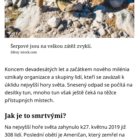
Šerpové jsou na velkou zátěž zvyklí.
Zdroj: istock.com
Koncem devadesátých let a začátkem nového milénia
vznikaly organizace a skupiny lidí, kteří se zavázali k
úklidu nejvyšší hory světa. Snesený odpad se počítá na
desítky tun, mnoho tun však ještě čeká na těžce
přístupných místech.
Jak je to smrtvými?
Na nejvyšší hoře světa zahynulo k27. květnu 2019 již
308 lidí. Poslední obětí je Američan, který zemřel na