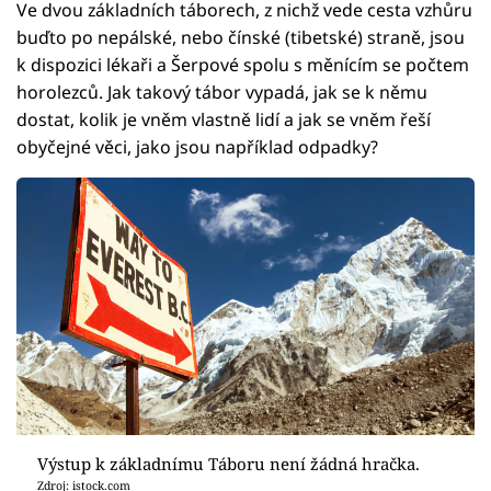
Ve dvou základních táborech, z nichž vede cesta vzhůru
buďto po nepálské, nebo čínské (tibetské) straně, jsou
k dispozici lékaři a Šerpové spolu s měnícím se počtem
horolezců. Jak takový tábor vypadá, jak se k němu
dostat, kolik je vněm vlastně lidí a jak se vněm řeší
obyčejné věci, jako jsou například odpadky?
Výstup k základnímu Táboru není žádná hračka.
Zdroj: istock.com