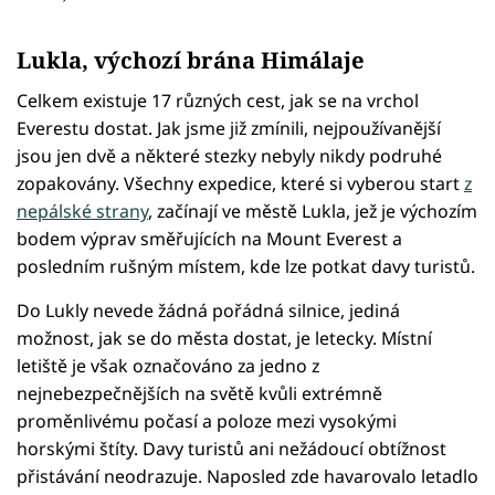
Lukla, výchozí brána Himálaje
Celkem existuje 17 různých cest, jak se na vrchol
Everestu dostat. Jak jsme již zmínili, nejpoužívanější
jsou jen dvě a některé stezky nebyly nikdy podruhé
zopakovány. Všechny expedice, které si vyberou start
z
nepálské strany
, začínají ve městě Lukla, jež je výchozím
bodem výprav směřujících na Mount Everest a
posledním rušným místem, kde lze potkat davy turistů.
Do Lukly nevede žádná pořádná silnice, jediná
možnost, jak se do města dostat, je letecky. Místní
letiště je však označováno za jedno z
nejnebezpečnějších na světě kvůli extrémně
proměnlivému počasí a poloze mezi vysokými
horskými štíty. Davy turistů ani nežádoucí obtížnost
přistávání neodrazuje. Naposled zde havarovalo letadlo