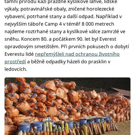
tamní přírodu kazí prázdné kyslíkové láhve, lidské
výkaly, potravinářské obaly, zničené horolezecké
vybavení, potrhané stany a další odpad. Například v
nejvyšším táboře Camp 4 v téměř 8 000 metrech
najdeme roztrhané stany a kyslíkové válce zamrzlé ve
sněhu. Koncem 80. a počátkem 90. let byl Everest
opravdovým smetištěm. Při prvních pokusech o dobytí
Everestu lidé
nepřemýšleli nad ochranou životního
prostředí
a běžně odpadky házeli do prasklin v
ledovcích.