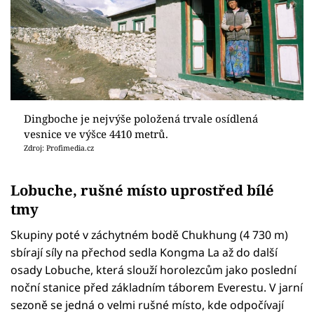
Dingboche je nejvýše položená trvale osídlená
vesnice ve výšce 4410 metrů.
Zdroj: Profimedia.cz
Lobuche, rušné místo uprostřed bílé
tmy
Skupiny poté v záchytném bodě Chukhung (4 730 m)
sbírají síly na přechod sedla Kongma La až do další
osady Lobuche, která slouží horolezcům jako poslední
noční stanice před základním táborem Everestu. V jarní
sezoně se jedná o velmi rušné místo, kde odpočívají