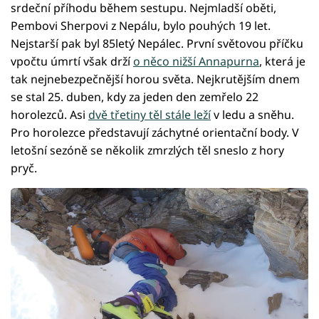
srdeční příhodu během sestupu. Nejmladší oběti,
Pembovi Sherpovi z Nepálu, bylo pouhých 19 let.
Nejstarší pak byl 85letý Nepálec. První světovou příčku
vpočtu úmrtí však drží
o něco nižší Annapurna
, která je
tak nejnebezpečnější horou světa. Nejkrutějším dnem
se stal 25. duben, kdy za jeden den zemřelo 22
horolezců. Asi
dvě třetiny těl stále leží
v ledu a sněhu.
Pro horolezce představují záchytné orientační body. V
letošní sezóně se několik zmrzlých těl sneslo z hory
pryč.