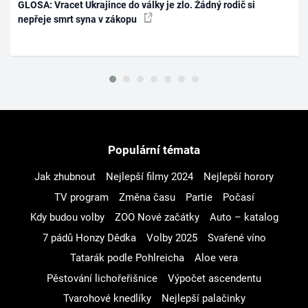
GLOSA: Vracet Ukrajince do války je zlo. Žádný rodič si
nepřeje smrt syna v zákopu
Populární témata
Jak zhubnout
Nejlepší filmy 2024
Nejlepší horory
TV program
Změna času
Partie
Počasí
Kdy budou volby
ZOO Nové začátky
Auto – katalog
7 pádů Honzy Dědka
Volby 2025
Svařené víno
Tatarák podle Pohlreicha
Aloe vera
Pěstování lichořeřišnice
Výpočet ascendentu
Tvarohové knedlíky
Nejlepší palačinky