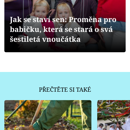
Sledujte prima+
Jak se staví sen: Proměna pro
Přihlášení
babičku, která se stará o svá
šestiletá vnoučátka
Sledujte nás
PŘEČTĚTE SI TAKÉ