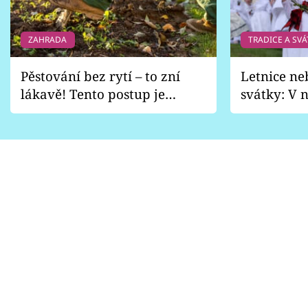
ZAHRADA
TRADICE A SVÁ
Pěstování bez rytí – to zní
Letnice ne
lákavě! Tento postup je
svátky: V n
vhodný jen pro některé
pondělí z
zahrady