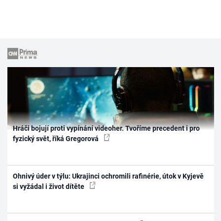
Hráči bojují proti vypínání videoher. Tvoříme precedent i pro
fyzický svět, říká Gregorová
Ohnivý úder v týlu: Ukrajinci ochromili rafinérie, útok v Kyjevě
si vyžádal i život dítěte